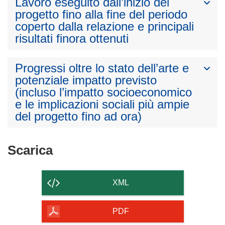
Lavoro eseguito dall’inizio del
progetto fino alla fine del periodo
coperto dalla relazione e principali
risultati finora ottenuti
Progressi oltre lo stato dell’arte e
potenziale impatto previsto
(incluso l’impatto socioeconomico
e le implicazioni sociali più ampie
del progetto fino ad ora)
Scarica
Scarica
il
contenuto
XML
della
pagina
PDF