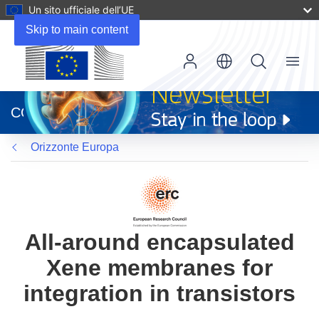
Un sito ufficiale dell’UE
Skip to main content
Menu
(si
apre
CORDIS
in
una
Orizzonte Europa
nuova
finestra)
All-around encapsulated
Xene membranes for
integration in transistors