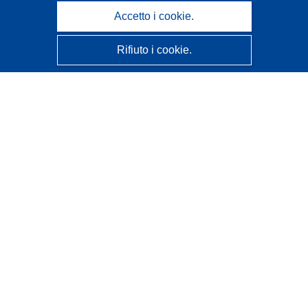
Accetto i cookie.
Rifiuto i cookie.
CORDIS - Risultati della ricerca dell’UE
Questo sito web è gestito dall'
Ufficio delle pubblicazioni
dell'Unione europea
Accessibilità
Classificazione semi-automatica dei progetti - Informativa
sulla spiegabilità
Contattaci
Contatta il nostro Help Desk
FAQ: domande frequenti
(e relative risposte)