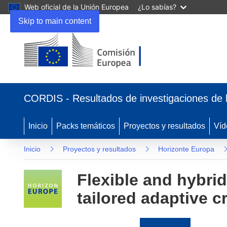
Web oficial de la Unión Europea
¿Lo sabías?
Skip to main content
(se
abrirá
CORDIS - Resultados de investigaciones de 
en
una
nueva
Inicio
Packs temáticos
Proyectos y resultados
Víd
ventana)
Inicio
Proyectos y resultados
Horizonte Europa
Flexible and hybri
tailored adaptive c