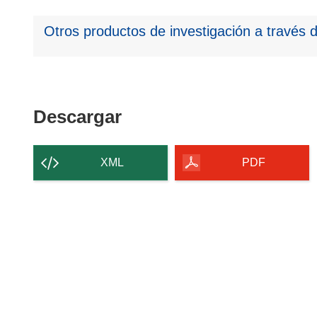
Otros productos de investigación a través 
Descargar
Descargar
el
contenido
XML
PDF
de
la
página