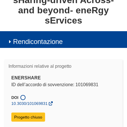
sHaring-driven Across-
and beyond- eneRgy
sErvices
Rendicontazione
Informazioni relative al progetto
ENERSHARE
ID dell’accordo di sovvenzione: 101069831
DOI
10.3030/101069831
Progetto chiuso