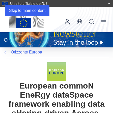
Un sito ufficiale dell’UE
Skip to main content
Menu
(si
apre
CORDIS
in
una
Orizzonte Europa
nuova
finestra)
European commoN
EneRgy dataSpace
framework enabling data