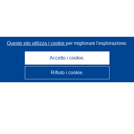
Questo sito utilizza i cookie
per migliorare l'esplorazione.
Accetto i cookie.
Rifiuto i cookie.
CORDIS - Risultati della ricerca dell’UE
Questo sito web è gestito dall'
Ufficio delle pubblicazioni
dell'Unione europea
Accessibilità
Classificazione semi-automatica dei progetti - Informativa