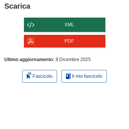
Scarica
Scarica
il
contenuto
XML
della
pagina
PDF
Ultimo aggiornamento:
8 Dicembre 2025
Fascicolo
Il mio fascicolo