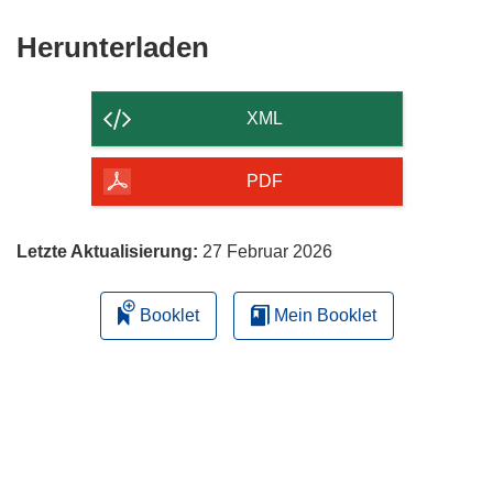
Den
Herunterladen
Inhalt
der
XML
Seite
herunterladen
PDF
Letzte Aktualisierung:
27 Februar 2026
Booklet
Mein Booklet