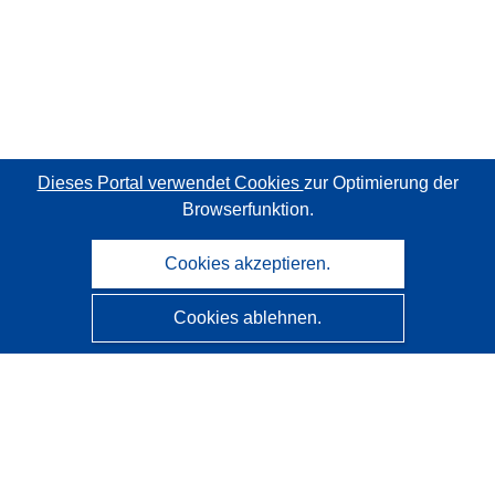
Dieses Portal verwendet Cookies
zur Optimierung der
Browserfunktion.
Cookies akzeptieren.
Cookies ablehnen.
CORDIS - Forschungsergebnisse der EU
Diese Website wird vom
Amt für Veröffentlichungen der
Europäischen Union
verwaltet.