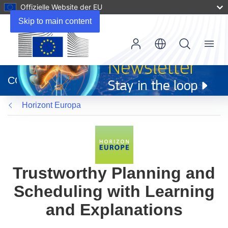
Offizielle Website der EU
Skip to main content
Menu
(öffnet
in
CORDIS
neuem
Fenster)
Horizont Europa
Trustworthy Planning and
Scheduling with Learning
and Explanations