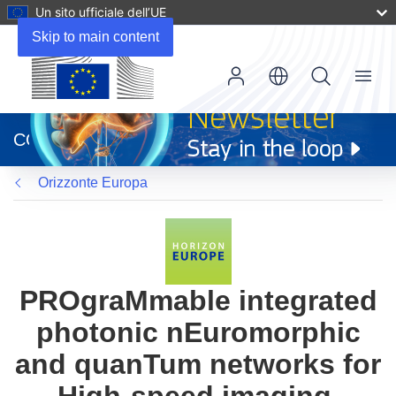
Un sito ufficiale dell’UE
Skip to main content
Menu
(si
apre
CORDIS
in
una
Orizzonte Europa
nuova
finestra)
PROgraMmable integrated
photonic nEuromorphic
and quanTum networks for