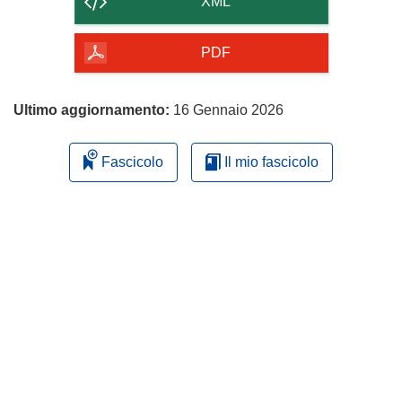
XML
della
pagina
PDF
Ultimo aggiornamento:
16 Gennaio 2026
Fascicolo
Il mio fascicolo