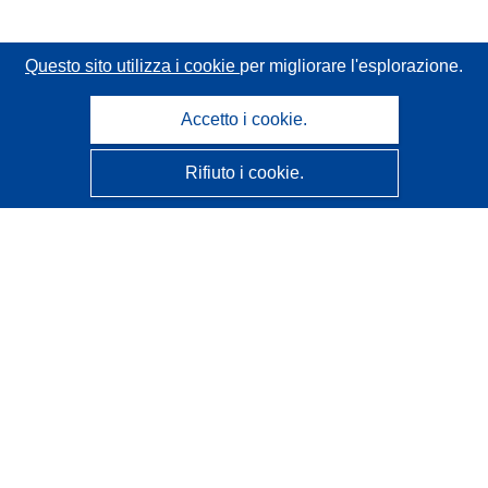
Questo sito utilizza i cookie
per migliorare l'esplorazione.
Accetto i cookie.
Rifiuto i cookie.
CORDIS - Risultati della ricerca dell’UE
Questo sito web è gestito dall'
Ufficio delle pubblicazioni
dell'Unione europea
Accessibilità
Classificazione semi-automatica dei progetti - Informativa
sulla spiegabilità
Contattaci