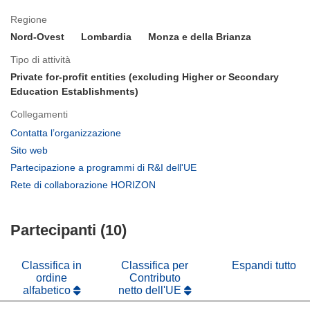
Regione
Nord-Ovest
Lombardia
Monza e della Brianza
Tipo di attività
Private for-profit entities (excluding Higher or Secondary
Education Establishments)
Collegamenti
(si
Contatta l’organizzazione
apre
(si
Sito web
in
apre
(si
Partecipazione a programmi di R&I dell'UE
una
in
apre
(si
Rete di collaborazione HORIZON
nuova
una
in
apre
finestra)
nuova
una
in
finestra)
nuova
Partecipanti (10)
una
finestra)
nuova
finestra)
Classifica in
Classifica per
Espandi tutto
ordine
Contributo
alfabetico
netto dell'UE