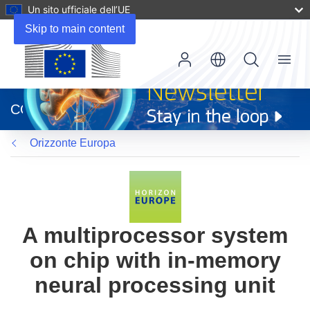
Un sito ufficiale dell’UE
Skip to main content
Menu
(si
apre
CORDIS
in
una
Orizzonte Europa
nuova
finestra)
A multiprocessor system
on chip with in-memory
neural processing unit