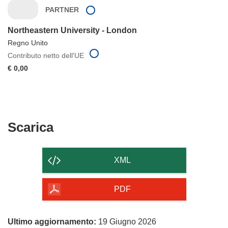
PARTNER
Northeastern University - London
Regno Unito
Contributo netto dell'UE
€ 0,00
Scarica
Scarica
il
contenuto
XML
della
pagina
PDF
Ultimo aggiornamento:
19 Giugno 2026