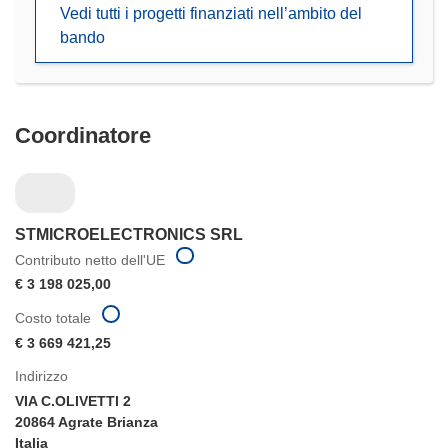
Vedi tutti i progetti finanziati nell’ambito del
una
bando
nuova
finestra)
Coordinatore
STMICROELECTRONICS SRL
Contributo netto dell'UE
€ 3 198 025,00
Costo totale
€ 3 669 421,25
Indirizzo
VIA C.OLIVETTI 2
20864 Agrate Brianza
Italia