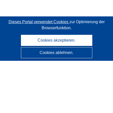
Dieses Portal verwendet Cookies
zur Optimierung der
Browserfunktion.
Cookies akzeptieren.
Cookies ablehnen.
CORDIS - Forschungsergebnisse der EU
Diese Website wird vom
Amt für Veröffentlichungen der
Europäischen Union
verwaltet.
Barrierefreiheit
Halbautomatische Projektklassifizierung - Hinweis zur
Erklärbarkeit