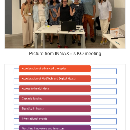
Picture from INNAXE's KO meeting