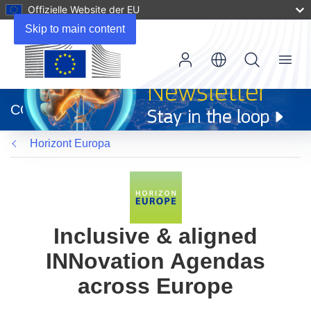
Offizielle Website der EU
Skip to main content
Menu
(öffnet
in
CORDIS
neuem
Fenster)
Horizont Europa
Inclusive & aligned
INNovation Agendas
across Europe