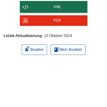
der
XML
Seite
herunterladen
PDF
Letzte Aktualisierung:
10 Oktober 2024
Booklet
Mein Booklet