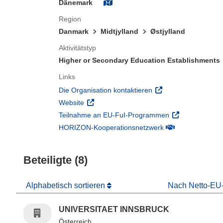
Dänemark
Region
Danmark
Midtjylland
Østjylland
Aktivitätstyp
Higher or Secondary Education Establishments
Links
(öffnet in neuem Fens
Die Organisation kontaktieren
(öffnet in neuem Fenster)
Website
(öffnet in neuem
Teilnahme an EU-FuI-Programmen
(öffnet in neuem 
HORIZON-Kooperationsnetzwerk
Beteiligte (8)
Alphabetisch sortieren
Nach Netto-EU-
UNIVERSITAET INNSBRUCK
Österreich