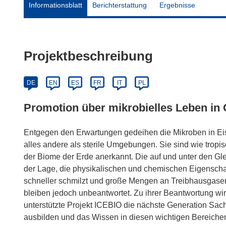
Informationsblatt
Berichterstattung
Ergebnisse
Projektbeschreibung
DE
EN
ES
FR
IT
PL
Promotion über mikrobielles Leben in 
Entgegen den Erwartungen gedeihen die Mikroben in Eis
alles andere als sterile Umgebungen. Sie sind wie trop
der Biome der Erde anerkannt. Die auf und unter den Gle
der Lage, die physikalischen und chemischen Eigenscha
schneller schmilzt und große Mengen an Treibhausgasen
bleiben jedoch unbeantwortet. Zu ihrer Beantwortung 
unterstützte Projekt ICEBIO die nächste Generation Sac
ausbilden und das Wissen in diesen wichtigen Bereichen