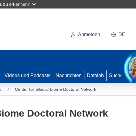
as zu erkennen?
Anmelden
DE
Videos und Podcasts
Nachrichten
Datalab
Suche
a
Center for Glacial Biome Doctoral Network
 Biome Doctoral Network