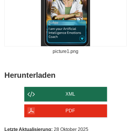
picture1.png
Den
Herunterladen
Inhalt
der
XML
Seite
herunterladen
PDF
Letzte Aktualisierung:
28 Oktober 2025