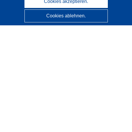
Cookies akzeptieren.
Cookies ablehnen.
CORDIS - Forschungsergebnisse der EU
Diese Website wird vom
Amt für Veröffentlichungen der
Europäischen Union
verwaltet.
Barrierefreiheit
Halbautomatische Projektklassifizierung - Hinweis zur
Erklärbarkeit
Kontakt
Wenden Sie sich an das Help Desk
Häufig gestellte Fragen
(mit Antworten)