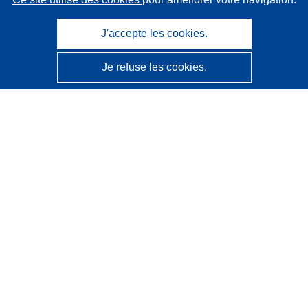
J'accepte les cookies.
Je refuse les cookies.
CORDIS - Résultats de la recherche de l’UE
Ce site web est géré par l'
Office des publications de
l’Union européenne
Accessibilité
Classification semi-automatique des projets - Avis sur
l’explicabilité
Contactez nous
Contacter notre Help Desk