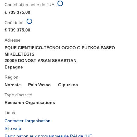
Contribution nette de l'UE
€ 739 375,00
Coût total
€ 739 375,00
Adresse
PQUE CIENTIFICO-TECNOLOGICO GIPUZKOA PASEO
MIKELETEGI 2
20009 DONOSTIA/SAN SEBASTIAN
Espagne
Région
Noreste
País Vasco
Gipuzkoa
Type d’activité
Research Organisations
Liens
(s’ouvre
Contacter l’organisation
dans
(s’ouvre
Site web
une
dans
(s’ouvre
Participation aux programmes de R&I de l'UE