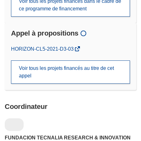
Voir tous les projets financés dans le cadre de
ce programme de financement
Appel à propositions
(s’ouvre
HORIZON-CL5-2021-D3-03
dans
une
Voir tous les projets financés au titre de cet
nouvelle
appel
fenêtre)
Coordinateur
FUNDACION TECNALIA RESEARCH & INNOVATION