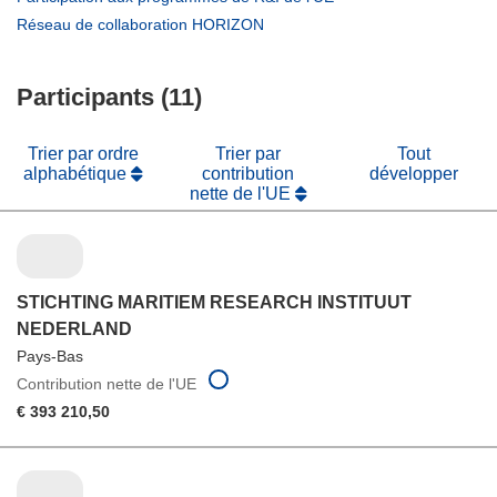
nouvelle
une
dans
(s’ouvre
Réseau de collaboration HORIZON
fenêtre)
nouvelle
une
dans
fenêtre)
nouvelle
une
fenêtre)
Participants (11)
nouvelle
fenêtre)
Trier par ordre
Trier par
Tout
alphabétique
contribution
développer
nette de l'UE
STICHTING MARITIEM RESEARCH INSTITUUT
NEDERLAND
Pays-Bas
Contribution nette de l'UE
€ 393 210,50