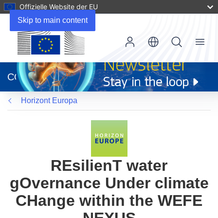
Offizielle Website der EU
Skip to main content
Menu
(öffnet
in
CORDIS
neuem
Fenster)
Horizont Europa
REsilienT water
gOvernance Under climate
CHange within the WEFE