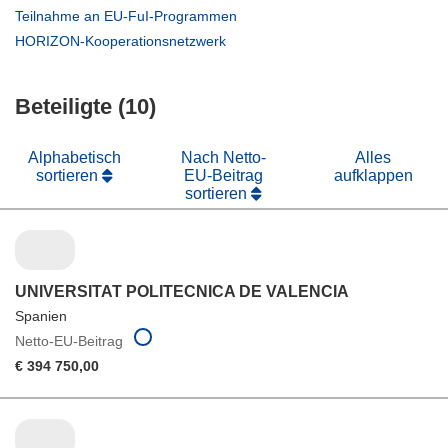
neuem
in
(öffnet
Teilnahme an EU-FuI-Programmen
Fenster)
neuem
in
(öffnet
HORIZON-Kooperationsnetzwerk
Fenster)
neuem
in
Fenster)
neuem
Beteiligte (10)
Fenster)
Alphabetisch
Nach Netto-
Alles
sortieren
EU-Beitrag
aufklappen
sortieren
UNIVERSITAT POLITECNICA DE VALENCIA
Spanien
Netto-EU-Beitrag
€ 394 750,00