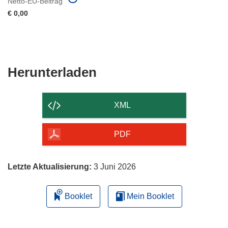
Netto-EU-Beitrag
€ 0,00
Den
Herunterladen
Inhalt
der
XML
Seite
herunterladen
PDF
Letzte Aktualisierung:
3 Juni 2026
Booklet
Mein Booklet