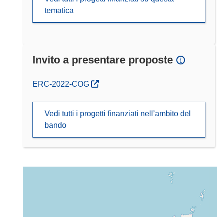
tematica
Invito a presentare proposte
(si apre in una nuova finestra)
ERC-2022-COG
Vedi tutti i progetti finanziati nell’ambito del
bando