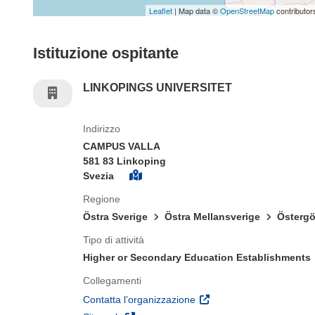
Leaflet
| Map data ©
OpenStreetMap
contributor
Istituzione ospitante
LINKOPINGS UNIVERSITET
Indirizzo
CAMPUS VALLA
581 83 Linkoping
Svezia
Regione
Östra Sverige
Östra Mellansverige
Östergö
Tipo di attività
Higher or Secondary Education Establishments
Collegamenti
(si apre in una nuova fines
Contatta l’organizzazione