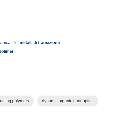
ganica
metalli di transizione
polimeri
ucting polymers
dynamic organic nanooptics