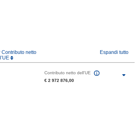
in una nuova finestra)
va finestra)
r Contributo netto
Espandi tutto
ll'UE
Contributo netto dell'UE
€ 2 972 876,00
agina