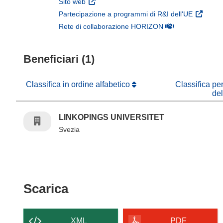
(si apre in una nuova finestra)
Sito web
(si apre 
Partecipazione a programmi di R&I dell'UE
(si apre in una nuo
Rete di collaborazione HORIZON
Beneficiari (1)
Classifica in ordine alfabetico
Classifica pe
de
LINKOPINGS UNIVERSITET
Svezia
Scarica il contenuto della p
Scarica
XML
PDF