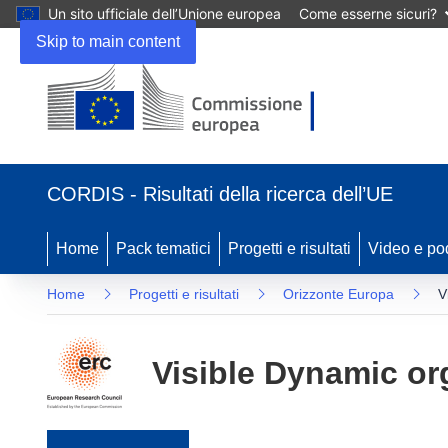
Un sito ufficiale dell’Unione europea
Come esserne sicuri?
Skip to main content
(si apre in una nuova finestra)
CORDIS - Risultati della ricerca dell’UE
Home
Pack tematici
Progetti e risultati
Video e po
Home
Progetti e risultati
Orizzonte Europa
V
Visible Dynamic or