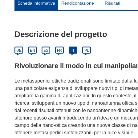
Scheda informativa
Rendicontazione
Risultati
Descrizione del progetto
DE
EN
ES
FR
IT
PL
Rivoluzionare il modo in cui manipolia
Le metasuperfici ottiche tradizionali sono limitate dalla 
una particolare esigenza di sviluppare nuovi tipi di metas
ampliare la gamma di applicazioni. In questo contesto, i
ricerca, svilupperà un nuovo tipo di nanoantenna ottica si
dai recenti risultati ottenuti con le nanoantenne dinamiche
ulteriore passo avanti introducendo un’idea e un meccani
campo della nano-ottica creando una nuova classe di na
ottenere metasuperfici sintonizzabili per la luce visibile.