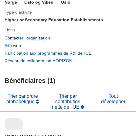
Norge
Oslo og Viken
Oslo
Type d’activité
Higher or Secondary Education Establishments
Liens
(s’ouvre
Contacter l’organisation
dans
(s’ouvre
Site web
une
dans
(s’ouvre
Participation aux programmes de R&I de l'UE
nouvelle
une
dans
(s’ouvre
Réseau de collaboration HORIZON
fenêtre)
nouvelle
une
dans
fenêtre)
nouvelle
une
fenêtre)
Bénéficiaires (1)
nouvelle
fenêtre)
Trier par ordre
Trier par
Tout
alphabétique
contribution
développer
nette de l'UE