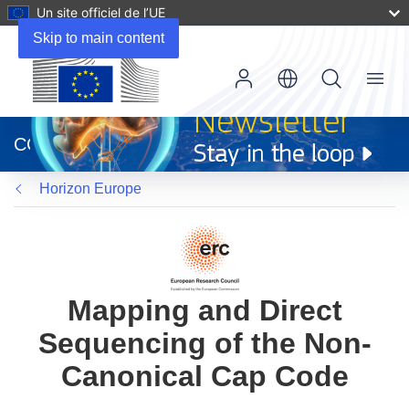
Un site officiel de l’UE
Skip to main content
Menu
(s’ouvre
dans
CORDIS
une
nouvelle
Horizon Europe
fenêtre)
Mapping and Direct
Sequencing of the Non-
Canonical Cap Code