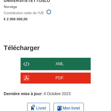
UNIVERSITETET I OSLO
Norvège
Contribution nette de l'UE
€ 2 000 000,00
Télécharger
Télécharger
le
contenu
XML
de
la
PDF
page
Dernière mise à jour:
4 Octobre 2023
Livret
Mon livret