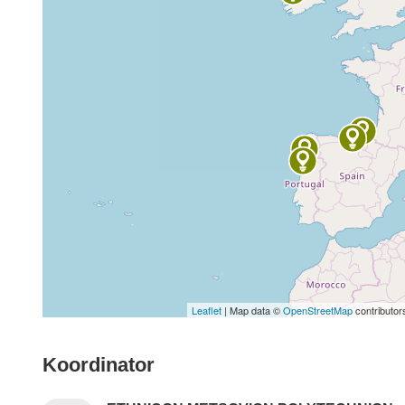
Leaflet
| Map data ©
OpenStreetMap
contributor
Koordinator