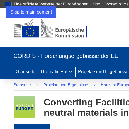
Eine offizielle Website der Europäischen Union
Woran ist d
Skip to main content
(öffnet in neuem Fenster)
CORDIS - Forschungsergebnisse der EU
Startseite
Thematic Packs
Projekte und Ergebnisse
Startseite
Projekte und Ergebnisse
Horizont Europ
Converting Faciliti
neutral materials i