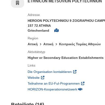
ETHNICON METSOVION POLYTECHNION
Adresse
HEROON POLYTECHNIOU 9 ZOGRAPHOU CAMP
157 72 ATHINA
Griechenland
Region
Αττική
Aττική
Κεντρικός Τομέας Αθηνών
Aktivitätstyp
Higher or Secondary Education Establishments
Links
(öffnet in neuem Fens
Die Organisation kontaktieren
(öffnet in neuem Fenster)
Website
(öffnet in neuem
Teilnahme an EU-FuI-Programmen
(öffnet in neuem 
HORIZON-Kooperationsnetzwerk
Beteiligte (16)