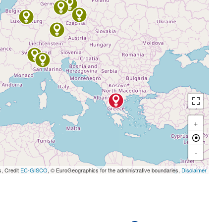
+
-
s, Credit
EC-GISCO
, © EuroGeographics for the administrative boundaries,
Disclaimer