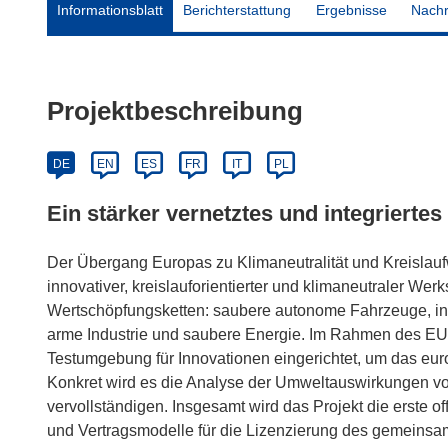
Informationsblatt
Berichterstattung
Ergebnisse
Nachr
Projektbeschreibung
DE
EN
ES
FR
IT
PL
Ein stärker vernetztes und integriert
Der Übergang Europas zu Klimaneutralität und Kreislaufwir
innovativer, kreislauforientierter und klimaneutraler Wer
Wertschöpfungsketten: saubere autonome Fahrzeuge, intel
arme Industrie und saubere Energie. Im Rahmen des EU-
Testumgebung für Innovationen eingerichtet, um das eu
Konkret wird es die Analyse der Umweltauswirkungen vo
vervollständigen. Insgesamt wird das Projekt die erste o
und Vertragsmodelle für die Lizenzierung des gemeinsa