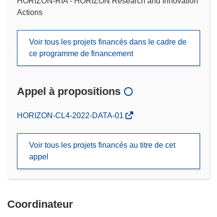
HORIZON-RIA - HORIZON Research and Innovation
Actions
Voir tous les projets financés dans le cadre de
ce programme de financement
Appel à propositions
(s’ouvre
HORIZON-CL4-2022-DATA-01
dans
une
Voir tous les projets financés au titre de cet
nouvelle
appel
fenêtre)
Coordinateur