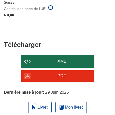
Suisse
Contribution nette de l'UE
€ 0,00
Télécharger
Télécharger
le
contenu
XML
de
la
PDF
page
Dernière mise à jour:
29 Juin 2026
Livret
Mon livret