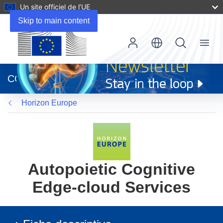
Un site officiel de l’UE
Skip to main content
Menu
(s’ouvre
dans
CORDIS
une
nouvelle
Horizon Europe
fenêtre)
Autopoietic Cognitive
Edge-cloud Services