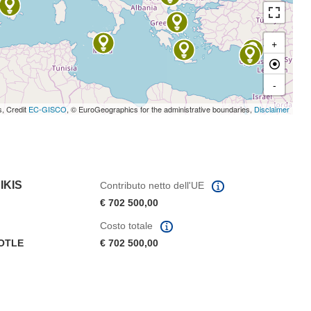
+
-
s, Credit
EC-GISCO
, © EuroGeographics for the administrative boundaries,
Disclaimer
IKIS
Contributo netto dell'UE
€ 702 500,00
Costo totale
TOTLE
€ 702 500,00