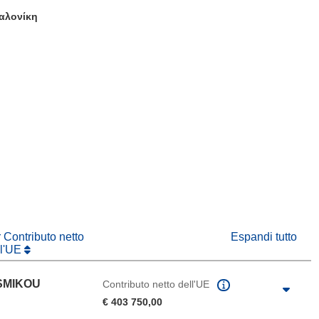
αλονίκη
tra)
in una nuova finestra)
va finestra)
r Contributo netto
Espandi tutto
ll'UE
ISMIKOU
Contributo netto dell'UE
€ 403 750,00