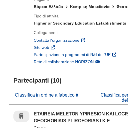
Βόρεια Ελλάδα
Κεντρική Μακεδονία
Θεσσ
Tipo di attività
Higher or Secondary Education Establishments
Collegamenti
(si apre in una nuova fines
Contatta l’organizzazione
(si apre in una nuova finestra)
Sito web
(si apre 
Partecipazione a programmi di R&I dell'UE
(si apre in una nuo
Rete di collaborazione HORIZON
Partecipanti (10)
Classifica in ordine alfabetico
Classifica pe
de
ETAIREIA MELETON YPIRESION KAI LOG
GEOCHORIKIS PLIROFORIAS I.K.E.
Grecia