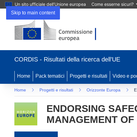
Un sito ufficiale dell’Unione europea
Come esserne sicuri?
Skip to main content
(si apre in una nuova finestra)
CORDIS - Risultati della ricerca dell’UE
Home
Pack tematici
Progetti e risultati
Video e po
Home
Progetti e risultati
Orizzonte Europa
E
ENDORSING SAFE
MANAGEMENT OF 