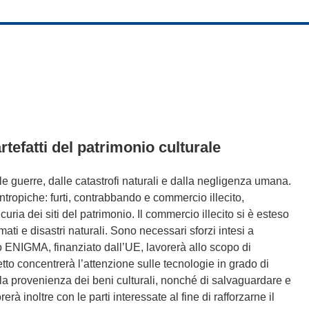
rtefatti del patrimonio culturale
lle guerre, dalle catastrofi naturali e dalla negligenza umana.
antropiche: furti, contrabbando e commercio illecito,
uria dei siti del patrimonio. Il commercio illecito si è esteso
mati e disastri naturali. Sono necessari sforzi intesi a
to ENIGMA, finanziato dall’UE, lavorerà allo scopo di
ogetto concentrerà l’attenzione sulle tecnologie in grado di
 della provenienza dei beni culturali, nonché di salvaguardare e
rà inoltre con le parti interessate al fine di rafforzarne il