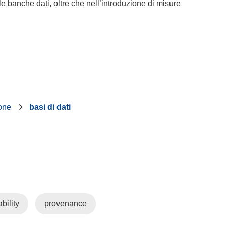
e banche dati, oltre che nell’introduzione di misure
ione
basi di dati
bility
provenance