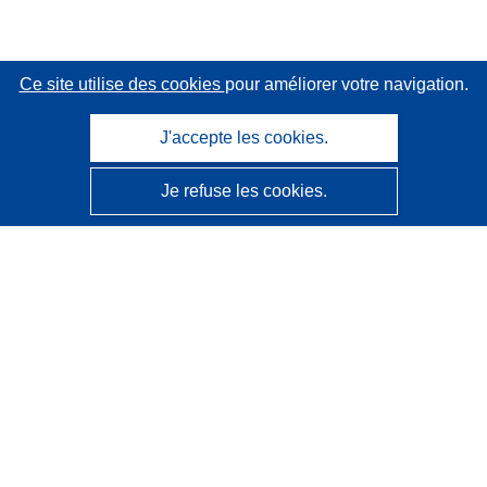
Ce site utilise des cookies
pour améliorer votre navigation.
J'accepte les cookies.
Je refuse les cookies.
CORDIS - Résultats de la recherche de l’UE
Ce site web est géré par l'
Office des publications de
l’Union européenne
Accessibilité
Classification semi-automatique des projets - Avis sur
l’explicabilité