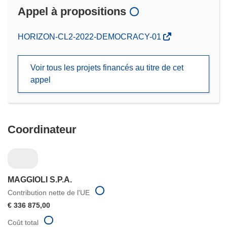
Appel à propositions
(s’ouvre
HORIZON-CL2-2022-DEMOCRACY-01
dans
une
Voir tous les projets financés au titre de cet
nouvelle
appel
fenêtre)
Coordinateur
MAGGIOLI S.P.A.
Contribution nette de l'UE
€ 336 875,00
Coût total