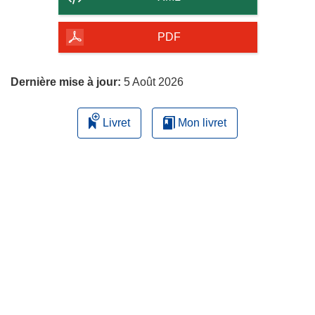
de
la
PDF
page
Dernière mise à jour:
5 Août 2026
Livret
Mon livret