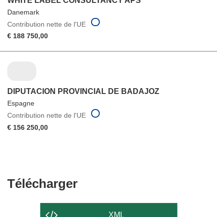
WHITE LABEL CONSULTANCY APS
Danemark
Contribution nette de l'UE
€ 188 750,00
DIPUTACION PROVINCIAL DE BADAJOZ
Espagne
Contribution nette de l'UE
€ 156 250,00
Télécharger
Télécharger
le
contenu
XML