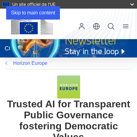
Un site officiel de l’UE
Skip to main content
Menu
(s’ouvre
dans
CORDIS
une
nouvelle
Horizon Europe
fenêtre)
Trusted AI for Transparent
Public Governance
fostering Democratic