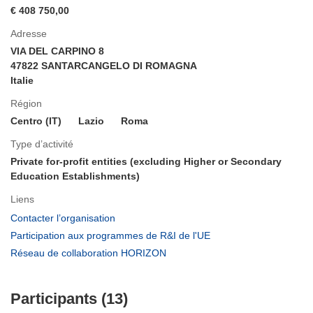
€ 408 750,00
Adresse
VIA DEL CARPINO 8
47822 SANTARCANGELO DI ROMAGNA
Italie
Région
Centro (IT)
Lazio
Roma
Type d’activité
Private for-profit entities (excluding Higher or Secondary
Education Establishments)
Liens
(s’ouvre
Contacter l’organisation
dans
(s’ouvre
Participation aux programmes de R&I de l'UE
une
dans
(s’ouvre
Réseau de collaboration HORIZON
nouvelle
une
dans
fenêtre)
nouvelle
une
fenêtre)
Participants (13)
nouvelle
fenêtre)