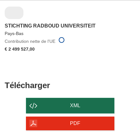
STICHTING RADBOUD UNIVERSITEIT
Pays-Bas
Contribution nette de l'UE
€ 2 499 527,00
Télécharger
Télécharger
le
contenu
XML
de
la
PDF
page