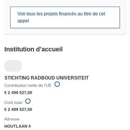
dans
une
Voir tous les projets financés au titre de cet
nouvelle
appel
fenêtre)
Institution d’accueil
STICHTING RADBOUD UNIVERSITEIT
Contribution nette de l'UE
€ 2 499 527,00
Coût total
€ 2 499 527,00
Adresse
HOUTLAAN 4