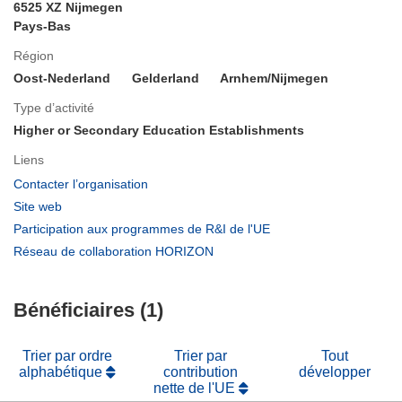
6525 XZ Nijmegen
Pays-Bas
Région
Oost-Nederland
Gelderland
Arnhem/Nijmegen
Type d’activité
Higher or Secondary Education Establishments
Liens
(s’ouvre
Contacter l’organisation
dans
(s’ouvre
Site web
une
dans
(s’ouvre
Participation aux programmes de R&I de l'UE
nouvelle
une
dans
(s’ouvre
Réseau de collaboration HORIZON
fenêtre)
nouvelle
une
dans
fenêtre)
nouvelle
une
fenêtre)
Bénéficiaires (1)
nouvelle
fenêtre)
Trier par ordre
Trier par
Tout
alphabétique
contribution
développer
nette de l'UE