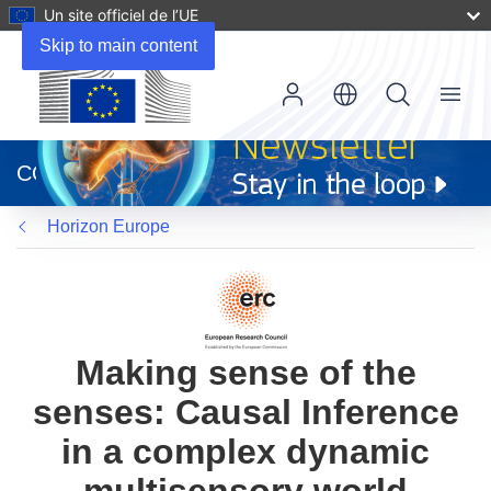
Un site officiel de l’UE
Skip to main content
Menu
(s’ouvre
dans
CORDIS
une
nouvelle
Horizon Europe
fenêtre)
Making sense of the
senses: Causal Inference
in a complex dynamic