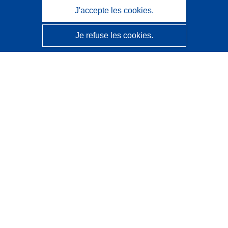
J'accepte les cookies.
Je refuse les cookies.
CORDIS - Résultats de la recherche de l’UE
Ce site web est géré par l'
Office des publications de
l’Union européenne
Accessibilité
Classification semi-automatique des projets - Avis sur
l’explicabilité
Contactez nous
Contacter notre Help Desk
Foire aux questions
(et leurs réponses)