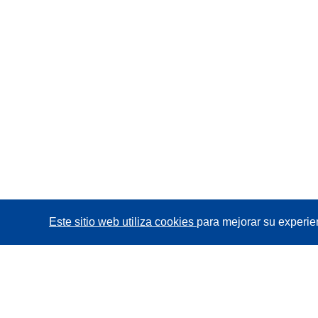
Este sitio web utiliza cookies
para mejorar su experie
CORDIS - Resultados de investigaciones de la UE