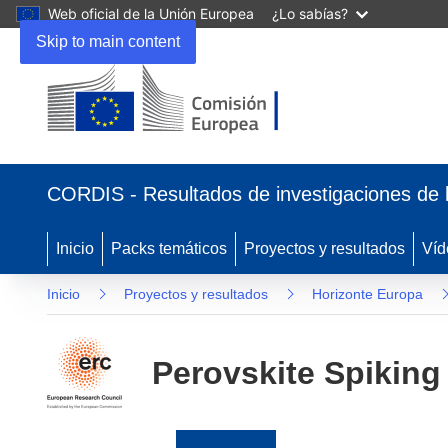
Web oficial de la Unión Europea
¿Lo sabías?
Skip to main content
(se
abrirá
CORDIS - Resultados de investigaciones de 
en
una
nueva
Inicio
Packs temáticos
Proyectos y resultados
Víd
ventana)
Inicio
Proyectos y resultados
Horizonte Europa
Perovskite Spiking