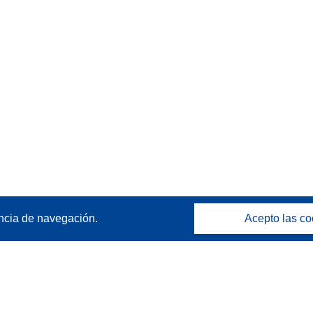
ncia de navegación.
Acepto las co
Póngase en contacto