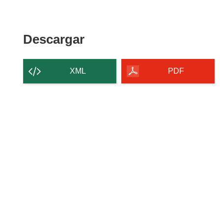
Descargar
Descargar
el
contenido
XML
PDF
de
la
página