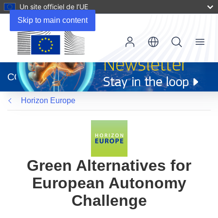
Un site officiel de l’UE
Skip to main content
Menu
(s’ouvre
dans
CORDIS
une
nouvelle
Horizon Europe
fenêtre)
Green Alternatives for
European Autonomy
Challenge