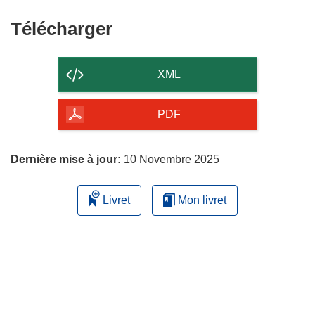
Télécharger
Télécharger
le
contenu
XML
de
la
PDF
page
Dernière mise à jour:
10 Novembre 2025
Livret
Mon livret