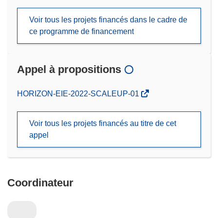
Voir tous les projets financés dans le cadre de
ce programme de financement
Appel à propositions
(s’ouvre
HORIZON-EIE-2022-SCALEUP-01
dans
une
Voir tous les projets financés au titre de cet
nouvelle
appel
fenêtre)
Coordinateur