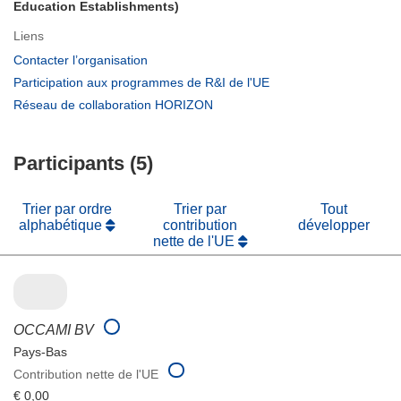
Education Establishments)
Liens
(s’ouvre
Contacter l’organisation
dans
(s’ouvre
Participation aux programmes de R&I de l'UE
une
dans
(s’ouvre
Réseau de collaboration HORIZON
nouvelle
une
dans
fenêtre)
nouvelle
une
fenêtre)
Participants (5)
nouvelle
fenêtre)
Trier par ordre
Trier par
Tout
alphabétique
contribution
développer
nette de l'UE
OCCAMI BV
Pays-Bas
Contribution nette de l'UE
€ 0,00