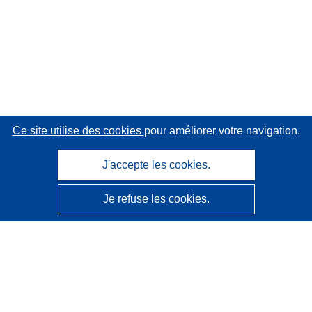
Ce site utilise des cookies
pour améliorer votre navigation.
J'accepte les cookies.
Je refuse les cookies.
CORDIS - Résultats de la recherche de l’UE
Ce site web est géré par l'
Office des publications de
l’Union européenne
Accessibilité