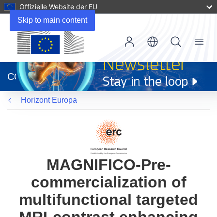
Offizielle Website der EU
Skip to main content
Menu
(öffnet
in
CORDIS
neuem
Fenster)
Horizont Europa
MAGNIFICO-Pre-
commercialization of
multifunctional targeted