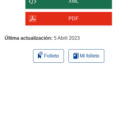
XML
de
la
PDF
página
Última actualización:
5 Abril 2023
Folleto
Mi folleto