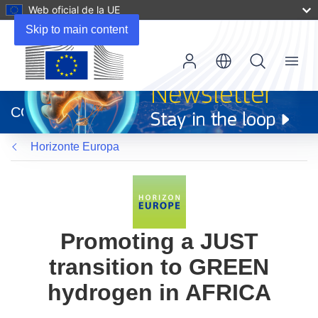
Web oficial de la UE
Skip to main content
Menu
(se
abrirá
CORDIS
en
una
Horizonte Europa
nueva
ventana)
Promoting a JUST
transition to GREEN
hydrogen in AFRICA