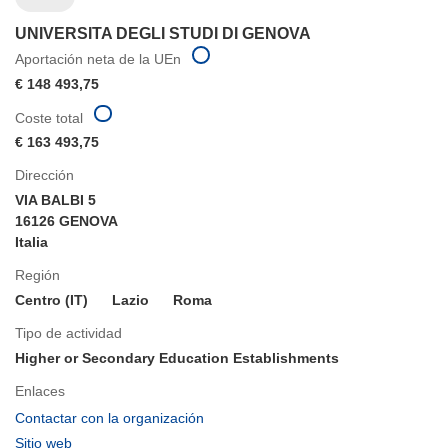
UNIVERSITA DEGLI STUDI DI GENOVA
Aportación neta de la UEn
€ 148 493,75
Coste total
€ 163 493,75
Dirección
VIA BALBI 5
16126 GENOVA
Italia
Región
Centro (IT)
Lazio
Roma
Tipo de actividad
Higher or Secondary Education Establishments
Enlaces
(se
Contactar con la organización
abrirá
(se
Sitio web