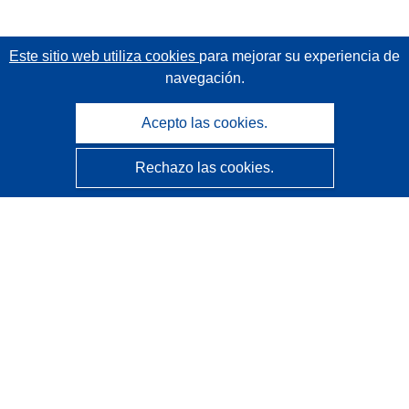
Este sitio web utiliza cookies
para mejorar su experiencia de
navegación.
Acepto las cookies.
Rechazo las cookies.
CORDIS - Resultados de investigaciones de la UE
La
Oficina de Publicaciones de la Unión Europea
gestiona este sitio web.
Accesibilidad
Clasificación semiautomática de proyectos - Declaración
de explicabilidad