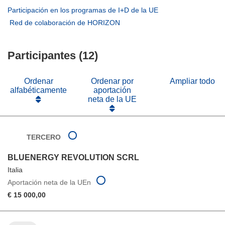
en
abrirá
(se
Participación en los programas de I+D de la UE
una
en
abrirá
(se
Red de colaboración de HORIZON
nueva
una
en
abrirá
ventana)
nueva
una
en
ventana)
nueva
Participantes (12)
una
ventana)
nueva
ventana)
Ordenar
Ordenar por
Ampliar todo
alfabéticamente
aportación
neta de la UE
TERCERO
BLUENERGY REVOLUTION SCRL
Italia
Aportación neta de la UEn
€ 15 000,00