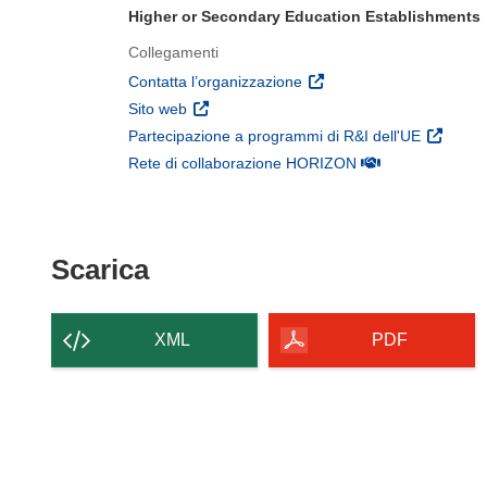
Higher or Secondary Education Establishments
Collegamenti
(si apre in una nuova fines
Contatta l’organizzazione
(si apre in una nuova finestra)
Sito web
(si apre 
Partecipazione a programmi di R&I dell'UE
(si apre in una nuo
Rete di collaborazione HORIZON
Scarica il contenuto della p
Scarica
XML
PDF