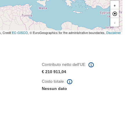
+
-
s, Credit
EC-GISCO
, © EuroGeographics for the administrative boundaries,
Disclaimer
Contributo netto dell'UE
€ 210 911,04
Costo totale
Nessun dato