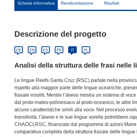
Scheda informativa
Rendicontazione
Risultati
Descrizione del progetto
DE
EN
ES
FR
IT
PL
Analisi della struttura delle frasi nell
Le lingue Reefs-Santa Cruz (RSC) parlate nella provinci
rispetto alla maggior parte delle lingue oceaniche, present
frasale insoliti. Mentre l’äiwoo mostra un sistema di voc
dal proto-maleo-polinesiaco al proto-oceanico, le altre l
alcune caratteristiche simili alla voce. Nel processo evo
transitività, l’äiwoo e le sue lingue sorelle potrebbero rap
CHAOCLRSC, finanziato dal programma di azioni Marie Sk
comparativa completa della struttura frasale delle lingue