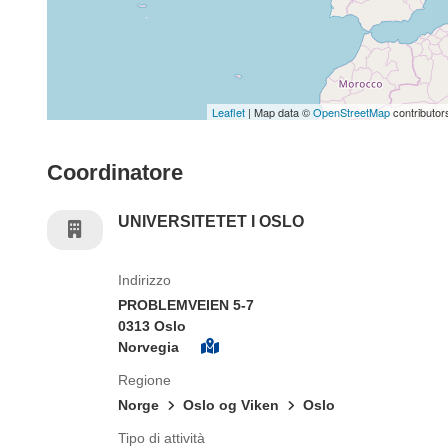
Leaflet
| Map data ©
OpenStreetMap
contributor
Coordinatore
UNIVERSITETET I OSLO
Indirizzo
PROBLEMVEIEN 5-7
0313 Oslo
Norvegia
Regione
Norge
Oslo og Viken
Oslo
Tipo di attività