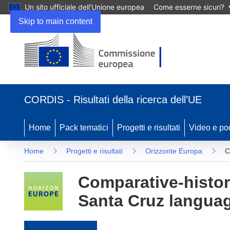
Un sito ufficiale dell’Unione europea
Come esserne sicuri?
Skip to main content
(si apre in una nuova finestra)
CORDIS - Risultati della ricerca dell’UE
Home
Pack tematici
Progetti e risultati
Video e po
Home
Progetti e risultati
Orizzonte Europa
C
Comparative-histori
Santa Cruz langua