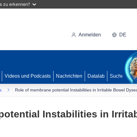
as zu erkennen?
Anmelden
DE
Videos und Podcasts
Nachrichten
Datalab
Suche
a
Role of membrane potential Instabilities in Irritable Bowel Dys
tential Instabilities in Irri