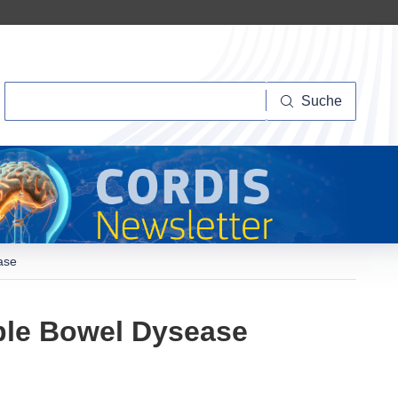
Suche
Suche
ease
table Bowel Dysease