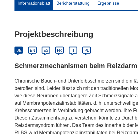
Informationsblatt
Berichterstattung
Ergebnisse
Projektbeschreibung
DE
EN
ES
FR
IT
PL
Schmerzmechanismen beim Reizdarms
Chronische Bauch- und Unterleibsschmerzen sind ein 
betroffen sind. Leider lässt sich mit den traditionellen M
wie diese Neuronen über längere Zeit Schmerzsignale au
auf Membranpotenzialinstabilitäten, d. h. unterschwel
Krebsschmerzen in Verbindung gebracht werden. Ihre Fu
Diesen Zusammenhang zu verstehen, könnte zu Durchbr
Reizdarmsyndrom führen. Das Team des innerhalb der 
RIIBS wird Membranpotenzialinstabilitäten bei Reizdar