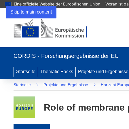
Eine offizielle Website der Europäischen Union
Woran ist d
Skip to main content
(öffnet in neuem Fenster)
CORDIS - Forschungsergebnisse der EU
Startseite
Thematic Packs
Projekte und Ergebnisse
Startseite
Projekte und Ergebnisse
Horizont Europ
Role of membrane po