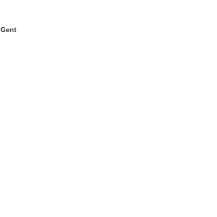
. Gent
ter)
 Fenster)
Fenster)
e herunterladen