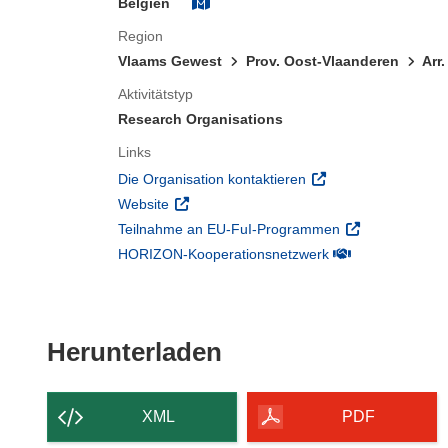
Belgien
Region
Vlaams Gewest
Prov. Oost-Vlaanderen
Arr
Aktivitätstyp
Research Organisations
Links
(öffnet in neuem Fens
Die Organisation kontaktieren
(öffnet in neuem Fenster)
Website
(öffnet in neuem
Teilnahme an EU-FuI-Programmen
(öffnet in neuem 
HORIZON-Kooperationsnetzwerk
Den Inhalt der Seit
Herunterladen
XML
PDF