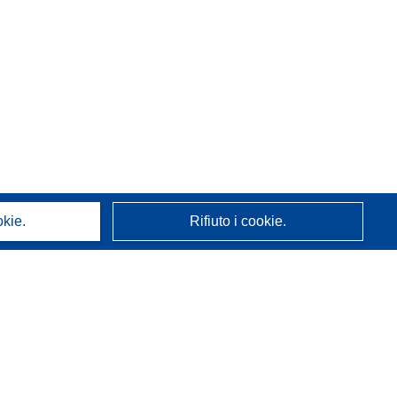
okie.
Rifiuto i cookie.
A proposito di noi
Chi siamo
Servizi CORDIS