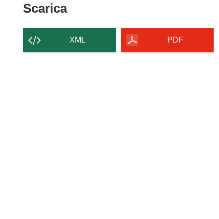
Scarica
Scarica
il
contenuto
XML
PDF
della
pagina