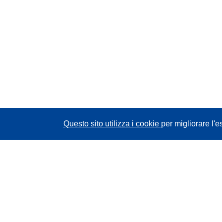
Questo sito utilizza i cookie
per migliorare l'e
CORDIS - Risultati della ricerca dell’UE
Questo sito web è gestito dall'
Ufficio delle
pubblicazioni dell'Unione europea