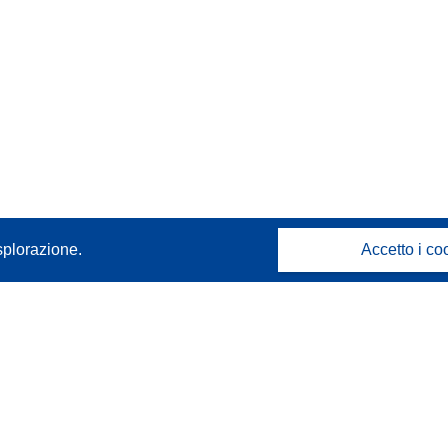
splorazione.
Accetto i co
Contattaci
Contatta il nostro Help Desk
FAQ: domande frequenti
(e relative risposte)