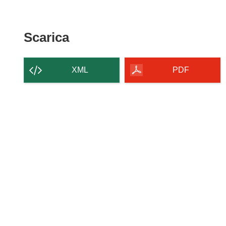
Scarica
Scarica
il
contenuto
XML
PDF
della
pagina