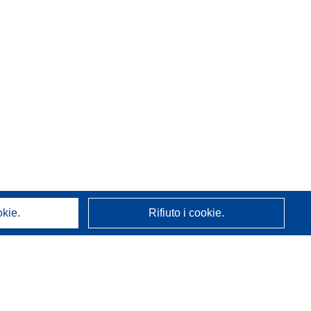
okie.
Rifiuto i cookie.
A proposito di noi