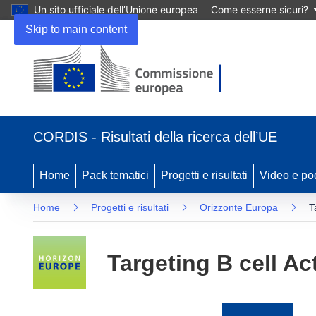
Un sito ufficiale dell’Unione europea
Come esserne sicuri?
Skip to main content
(si
apre
CORDIS - Risultati della ricerca dell’UE
in
una
nuova
Home
Pack tematici
Progetti e risultati
Video e po
finestra)
Home
Progetti e risultati
Orizzonte Europa
T
Targeting B cell Act