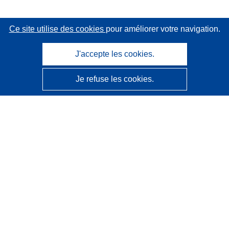
Ce site utilise des cookies
pour améliorer votre navigation.
J'accepte les cookies.
Je refuse les cookies.
CORDIS - Résultats de la recherche de l’UE
Ce site web est géré par l'
Office des publications de
l’Union européenne
Accessibilité
Classification semi-automatique des projets - Avis sur
l’explicabilité
Contactez nous