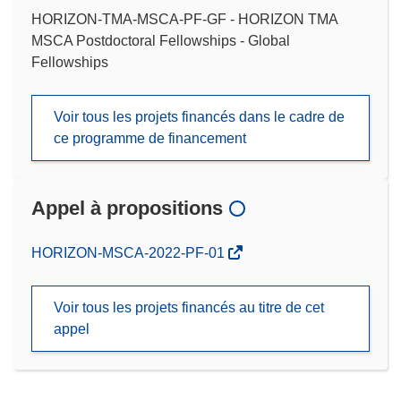
HORIZON-TMA-MSCA-PF-GF - HORIZON TMA
MSCA Postdoctoral Fellowships - Global
Fellowships
Voir tous les projets financés dans le cadre de
ce programme de financement
Appel à propositions
(s’ouvre
HORIZON-MSCA-2022-PF-01
dans
une
Voir tous les projets financés au titre de cet
nouvelle
appel
fenêtre)