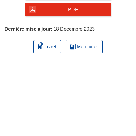
de
la
PDF
page
Dernière mise à jour:
18 Decembre 2023
Livret
Mon livret