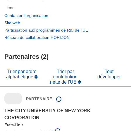
Liens
(s’ouvre
Contacter l’organisation
dans
(s’ouvre
Site web
une
dans
(s’ouvre
Participation aux programmes de R&I de l'UE
nouvelle
une
dans
(s’ouvre
Réseau de collaboration HORIZON
fenêtre)
nouvelle
une
dans
fenêtre)
nouvelle
une
fenêtre)
Partenaires (2)
nouvelle
fenêtre)
Trier par ordre
Trier par
Tout
alphabétique
contribution
développer
nette de l'UE
PARTENAIRE
THE CITY UNIVERSITY OF NEW YORK
CORPORATION
États-Unis