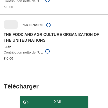
Contribution nette de l'UE
€ 0,00
PARTENAIRE
THE FOOD AND AGRICULTURE ORGANIZATION OF
THE UNITED NATIONS
Italie
Contribution nette de l'UE
€ 0,00
Télécharger
Télécharger
le
contenu
XML