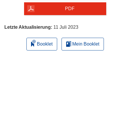
Seite
herunterladen
PDF
Letzte Aktualisierung:
11 Juli 2023
Booklet
Mein Booklet