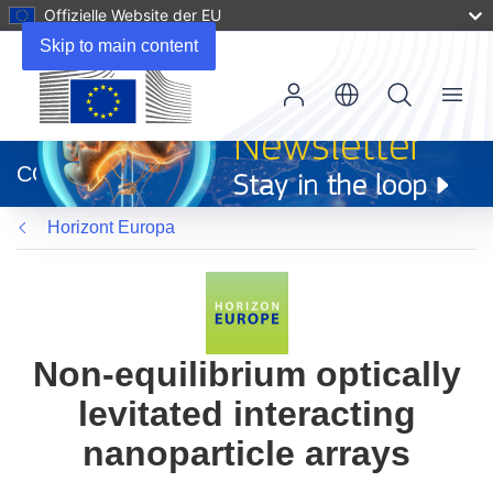
Offizielle Website der EU
Skip to main content
Menu
(öffnet
in
CORDIS
neuem
Fenster)
Horizont Europa
Non-equilibrium optically
levitated interacting
nanoparticle arrays