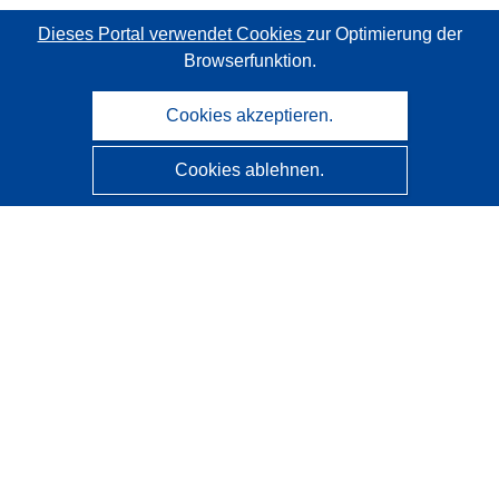
Dieses Portal verwendet Cookies
zur Optimierung der
Browserfunktion.
Cookies akzeptieren.
Cookies ablehnen.
CORDIS - Forschungsergebnisse der EU
Diese Website wird vom
Amt für Veröffentlichungen der
Europäischen Union
verwaltet.
Barrierefreiheit
Halbautomatische Projektklassifizierung - Hinweis zur
Erklärbarkeit
Kontakt