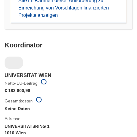
Alle im Rahmen dieser Aufforderung zur
Fenster)
Einreichung von Vorschlägen finanzierten
Projekte anzeigen
Koordinator
UNIVERSITAT WIEN
Netto-EU-Beitrag
€ 183 600,96
Gesamtkosten
Keine Daten
Adresse
UNIVERSITATSRING 1
1010 Wien