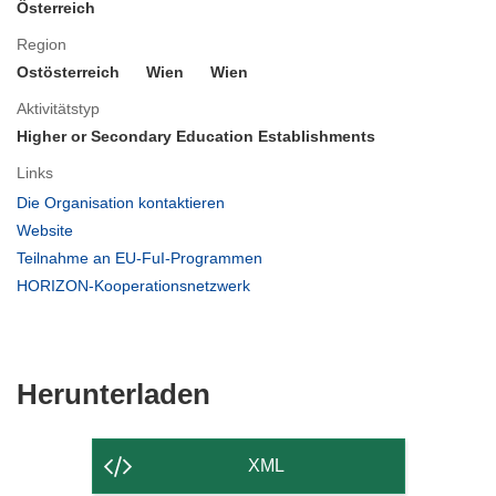
Österreich
Region
Ostösterreich
Wien
Wien
Aktivitätstyp
Higher or Secondary Education Establishments
Links
(öffnet
Die Organisation kontaktieren
in
(öffnet
Website
neuem
in
(öffnet
Teilnahme an EU-FuI-Programmen
Fenster)
neuem
in
(öffnet
HORIZON-Kooperationsnetzwerk
Fenster)
neuem
in
Fenster)
neuem
Fenster)
Den
Herunterladen
Inhalt
der
XML