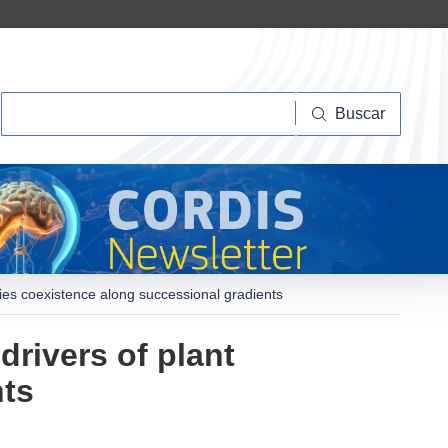
Buscar
Buscar
cies coexistence along successional gradients
drivers of plant
nts