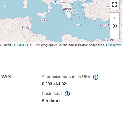
+
-
s, Credit
EC-GISCO
, © EuroGeographics for the administrative boundaries,
Disclaimer
 VAN
Aportación neta de la UEn
€ 203 464,32
Coste total
Sin datos