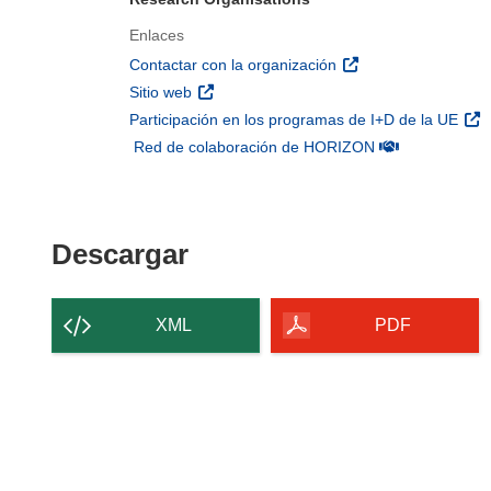
Enlaces
(se abrirá en una nu
Contactar con la organización
(se abrirá en una nueva ventana)
Sitio web
(se 
Participación en los programas de I+D de la UE
(se abrirá en u
Red de colaboración de HORIZON
Descargar el contenido 
Descargar
XML
PDF