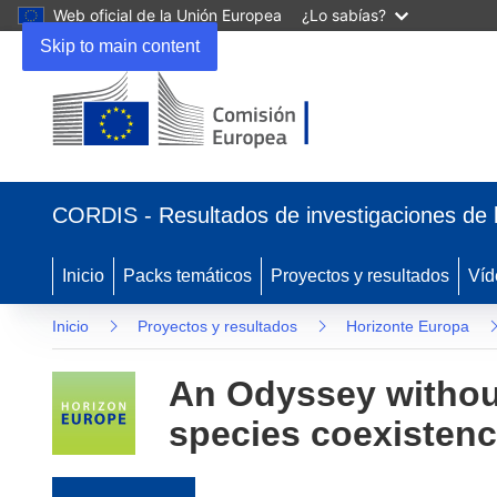
Web oficial de la Unión Europea
¿Lo sabías?
Skip to main content
(se abrirá en una nueva ventana)
CORDIS - Resultados de investigaciones de 
Inicio
Packs temáticos
Proyectos y resultados
Víd
Inicio
Proyectos y resultados
Horizonte Europa
An Odyssey without 
species coexistenc