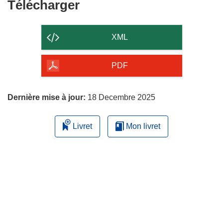
Télécharger
Télécharger
le
contenu
XML
de
la
PDF
page
Dernière mise à jour:
18 Decembre 2025
Livret
Mon livret