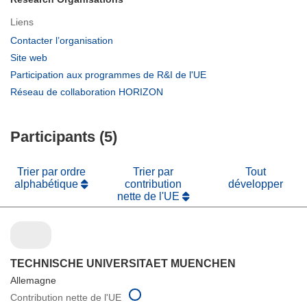
Liens
(s’ouvre
Contacter l’organisation
dans
(s’ouvre
Site web
une
dans
(s’ouvre
Participation aux programmes de R&I de l'UE
nouvelle
une
dans
(s’ouvre
Réseau de collaboration HORIZON
fenêtre)
nouvelle
une
dans
fenêtre)
nouvelle
une
fenêtre)
Participants (5)
nouvelle
fenêtre)
Trier par ordre
Trier par
Tout
alphabétique
contribution
développer
nette de l'UE
TECHNISCHE UNIVERSITAET MUENCHEN
Allemagne
Contribution nette de l'UE