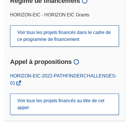
Régime de financement
HORIZON-EIC - HORIZON EIC Grants
Voir tous les projets financés dans le cadre de
ce programme de financement
Appel à propositions
(s’ouvre
HORIZON-EIC-2022-PATHFINDERCHALLENGES-
dans
01
une
nouvelle
Voir tous les projets financés au titre de cet
fenêtre)
appel