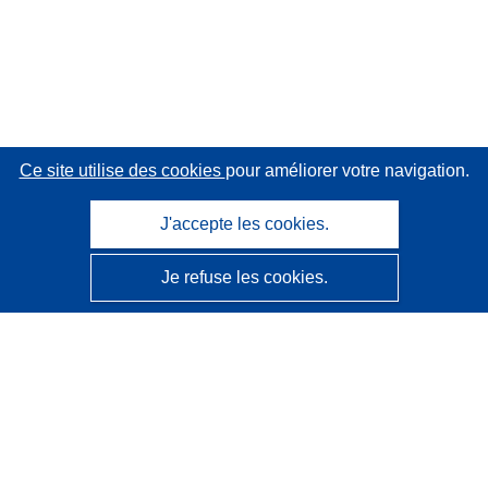
Ce site utilise des cookies
pour améliorer votre navigation.
J'accepte les cookies.
Je refuse les cookies.
CORDIS - Résultats de la recherche de l’UE
Ce site web est géré par l'
Office des publications de
l’Union européenne
Accessibilité