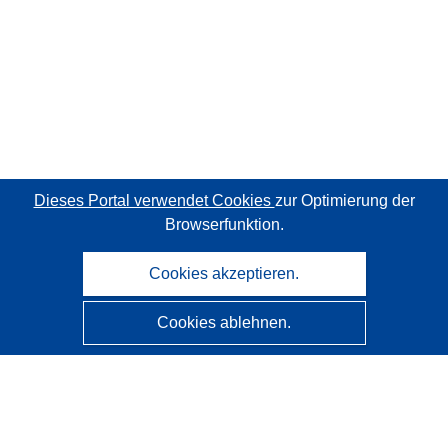
Dieses Portal verwendet Cookies
zur Optimierung der
Browserfunktion.
Cookies akzeptieren.
Cookies ablehnen.
CORDIS - Forschungsergebnisse der EU
Diese Website wird vom
Amt für Veröffentlichungen der
Europäischen Union
verwaltet.