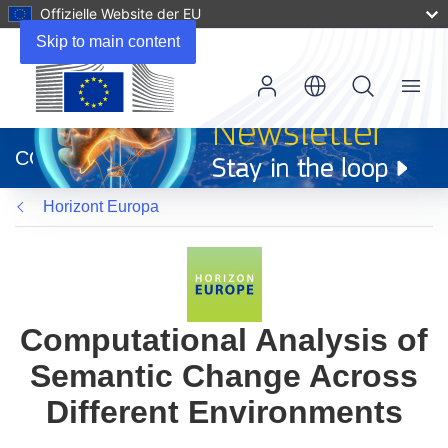
Offizielle Website der EU
Skip to main content
Menu
(öffnet
in
CORDIS
neuem
Fenster)
Horizont Europa
Computational Analysis of
Semantic Change Across
Different Environments