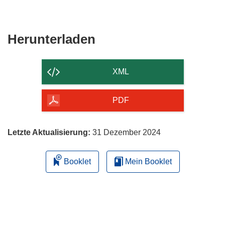
Den
Herunterladen
Inhalt
der
XML
Seite
herunterladen
PDF
Letzte Aktualisierung:
31 Dezember 2024
Booklet
Mein Booklet