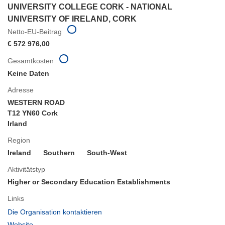
UNIVERSITY COLLEGE CORK - NATIONAL
UNIVERSITY OF IRELAND, CORK
Netto-EU-Beitrag
€ 572 976,00
Gesamtkosten
Keine Daten
Adresse
WESTERN ROAD
T12 YN60 Cork
Irland
Region
Ireland
Southern
South-West
Aktivitätstyp
Higher or Secondary Education Establishments
Links
(öffnet
Die Organisation kontaktieren
in
(öffnet
Website