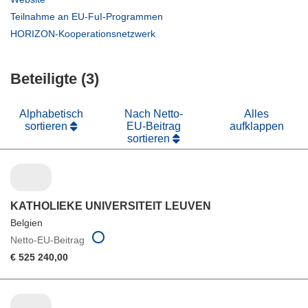
neuem
in
(öffnet
Teilnahme an EU-FuI-Programmen
Fenster)
neuem
in
(öffnet
HORIZON-Kooperationsnetzwerk
Fenster)
neuem
in
Fenster)
neuem
Beteiligte (3)
Fenster)
Alphabetisch
Nach Netto-
Alles
sortieren
EU-Beitrag
aufklappen
sortieren
KATHOLIEKE UNIVERSITEIT LEUVEN
Belgien
Netto-EU-Beitrag
€ 525 240,00