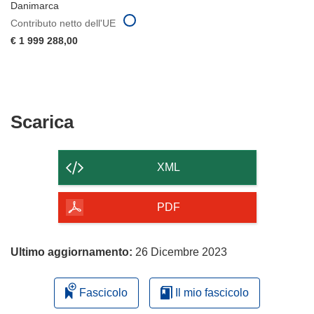
Danimarca
Contributo netto dell'UE
€ 1 999 288,00
Scarica
Scarica
il
contenuto
XML
della
pagina
PDF
Ultimo aggiornamento:
26 Dicembre 2023
Fascicolo
Il mio fascicolo