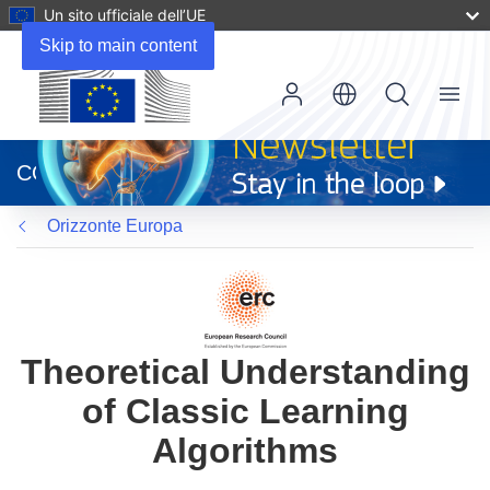
Un sito ufficiale dell’UE
Skip to main content
Menu
(si
apre
CORDIS
in
una
Orizzonte Europa
nuova
finestra)
Theoretical Understanding
of Classic Learning
Algorithms