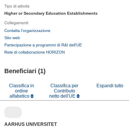
Tipo di attività
Higher or Secondary Education Establishments
Collegamenti
(si
Contatta l’organizzazione
apre
(si
Sito web
in
apre
(si
Partecipazione a programmi di R&I dell'UE
una
in
apre
(si
Rete di collaborazione HORIZON
nuova
una
in
apre
finestra)
nuova
una
in
finestra)
nuova
Beneficiari (1)
una
finestra)
nuova
finestra)
Classifica in
Classifica per
Espandi tutto
ordine
Contributo
alfabetico
netto dell'UE
AARHUS UNIVERSITET