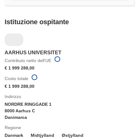
finestra)
Istituzione ospitante
AARHUS UNIVERSITET
Contributo netto dell'UE
€ 1 999 288,00
Costo totale
€ 1 999 288,00
Indirizzo
NORDRE RINGGADE 1
8000 Aarhus C
Danimarca
Regione
Danmark
Midtjylland
Østjylland