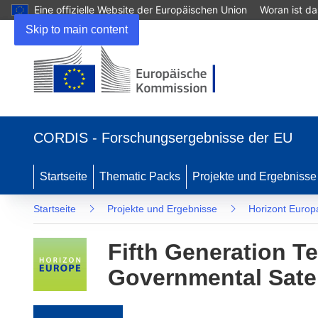
Eine offizielle Website der Europäischen Union
Woran ist d
Skip to main content
(öffnet in neuem Fenster)
CORDIS - Forschungsergebnisse der EU
Startseite
Thematic Packs
Projekte und Ergebnisse
Startseite
Projekte und Ergebnisse
Horizont Europ
Fifth Generation T
Governmental Sate