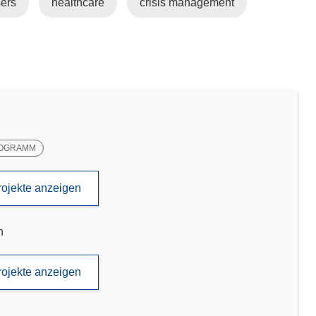
ers
healthcare
crisis management
OGRAMM
rojekte anzeigen
n
rojekte anzeigen