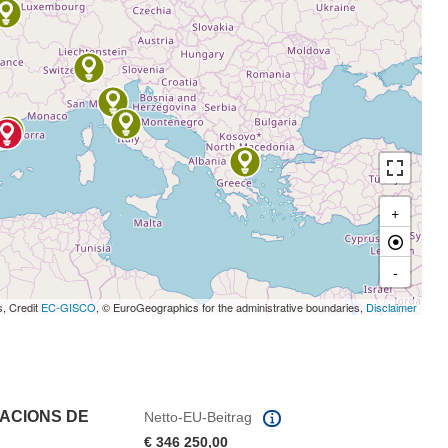
+
-
s, Credit
EC-GISCO
, © EuroGeographics for the administrative boundaries,
Disclaimer
ACIONS DE
Netto-EU-Beitrag
€ 346 250,00