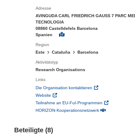
Adresse
AVINGUDA CARL FRIEDRICH GAUSS 7 PARC ME
TECNOLOGIA
08860 Castelldefels Barcelona
Spanien
Region
Este
Cataluña
Barcelona
Aktivitätstyp
Research Organisations
Links
(öffnet in neuem Fens
Die Organisation kontaktieren
(öffnet in neuem Fenster)
Website
(öffnet in neuem
Teilnahme an EU-FuI-Programmen
(öffnet in neuem 
HORIZON-Kooperationsnetzwerk
Beteiligte (8)