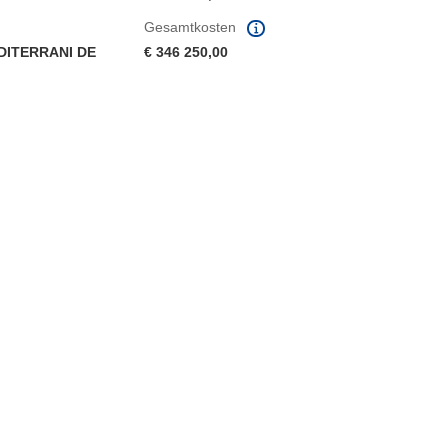
Gesamtkosten
DITERRANI DE
€ 346 250,00
ter)
 Fenster)
Fenster)