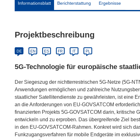
Informationsblatt
Berichterstattung
Ergebnisse
Projektbeschreibung
DE
EN
ES
FR
IT
PL
5G-Technologie für europäische staatli
Der Siegeszug der nichtterrestrischen 5G-Netze (5G-NTN)
Anwendungen ermöglichen und zahlreiche Nutzungsberei
staatlicher Satellitendienste zu gewährleisten, ist ein
an die Anforderungen von EU-GOVSATCOM erforderlich.
finanzierten Projekts 5G-GOVSATCOM darin, kritische
entwickeln und zu erproben. Das übergreifende Ziel beste
in den EU-GOVSATCOM-Rahmen. Konkret wird sich d
Funkzugangsverfahren für mobile Endgeräte im exklusiv