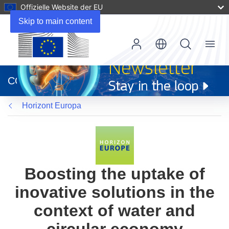
Offizielle Website der EU
Skip to main content
Menu
(öffnet
in
CORDIS
neuem
Fenster)
Horizont Europa
Boosting the uptake of
inovative solutions in the
context of water and