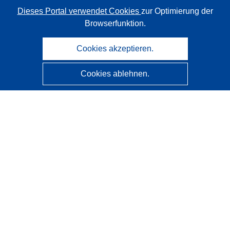
Dieses Portal verwendet Cookies
zur Optimierung der
Browserfunktion.
Cookies akzeptieren.
Cookies ablehnen.
CORDIS - Forschungsergebnisse der EU
Diese Website wird vom
Amt für Veröffentlichungen der
Europäischen Union
verwaltet.
Barrierefreiheit
Halbautomatische Projektklassifizierung - Hinweis zur
Erklärbarkeit
Kontakt