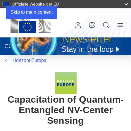
Offizielle Website der EU
Skip to main content
Menu
(öffnet
in
CORDIS
neuem
Fenster)
Horizont Europa
Capacitation of Quantum-
Entangled NV-Center
Sensing