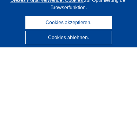
Dieses Portal verwendet Cookies
zur Optimierung der
Browserfunktion.
Cookies akzeptieren.
Cookies ablehnen.
CORDIS - Forschungsergebnisse der EU
Diese Website wird vom
Amt für Veröffentlichungen der
Europäischen Union
verwaltet.
Barrierefreiheit
Halbautomatische Projektklassifizierung - Hinweis zur
Erklärbarkeit
Kontakt
Wenden Sie sich an das Help Desk