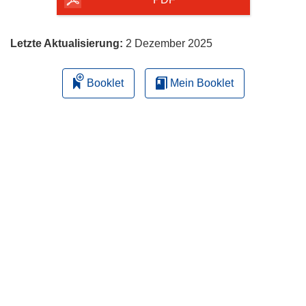
herunterladen
Letzte Aktualisierung:
2 Dezember 2025
Booklet
Mein Booklet