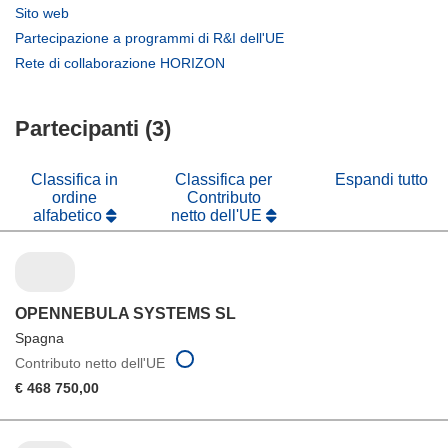
apre
(si
Sito web
in
apre
(si
Partecipazione a programmi di R&I dell'UE
una
in
apre
(si
Rete di collaborazione HORIZON
nuova
una
in
apre
finestra)
nuova
una
in
finestra)
nuova
Partecipanti (3)
una
finestra)
nuova
finestra)
Classifica in
Classifica per
Espandi tutto
ordine
Contributo
alfabetico
netto dell'UE
OPENNEBULA SYSTEMS SL
Spagna
Contributo netto dell'UE
€ 468 750,00