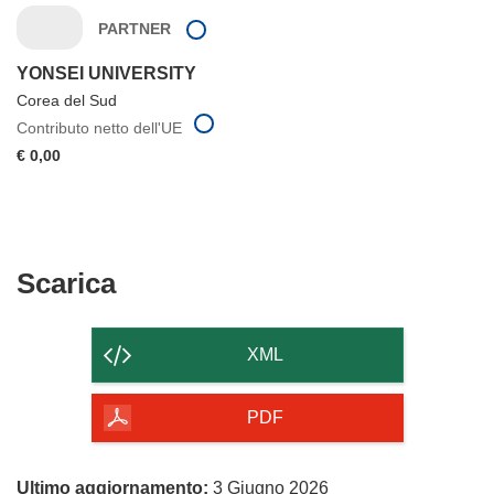
PARTNER
YONSEI UNIVERSITY
Corea del Sud
Contributo netto dell'UE
€ 0,00
Scarica
Scarica
il
contenuto
XML
della
pagina
PDF
Ultimo aggiornamento:
3 Giugno 2026