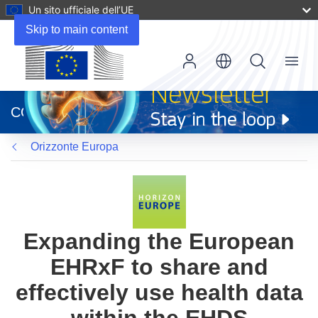
Un sito ufficiale dell’UE
Skip to main content
Menu
(si
apre
CORDIS
in
una
Orizzonte Europa
nuova
finestra)
Expanding the European
EHRxF to share and
effectively use health data