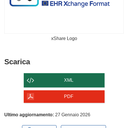
xShare Logo
Scarica
Scarica
il
contenuto
XML
della
pagina
PDF
Ultimo aggiornamento:
27 Gennaio 2026