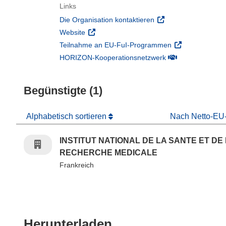
Links
(öffnet in neuem Fens
Die Organisation kontaktieren
(öffnet in neuem Fenster)
Website
(öffnet in neuem
Teilnahme an EU-FuI-Programmen
(öffnet in neuem 
HORIZON-Kooperationsnetzwerk
Begünstigte (1)
Alphabetisch sortieren
Nach Netto-EU-
INSTITUT NATIONAL DE LA SANTE ET DE
RECHERCHE MEDICALE
Frankreich
Den Inhalt der Seit
Herunterladen