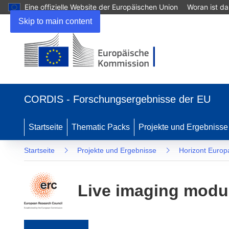
Eine offizielle Website der Europäischen Union
Woran ist d
Skip to main content
(öffnet in neuem Fenster)
CORDIS - Forschungsergebnisse der EU
Startseite
Thematic Packs
Projekte und Ergebnisse
Startseite
Projekte und Ergebnisse
Horizont Europ
Live imaging modul