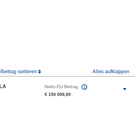
ter)
 Fenster)
Fenster)
Beitrag sortieren
Alles aufklappen
 LA
Netto-EU-Beitrag
€ 150 000,00
e herunterladen