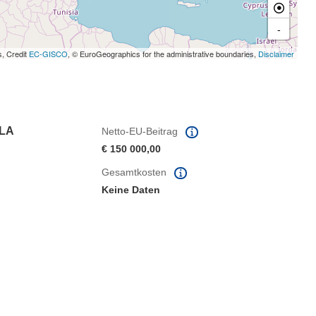
-
s, Credit
EC-GISCO
, © EuroGeographics for the administrative boundaries,
Disclaimer
 LA
Netto-EU-Beitrag
€ 150 000,00
Gesamtkosten
Keine Daten