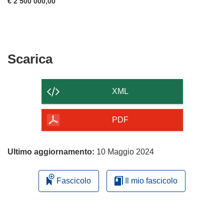
€ 2 500 000,00
Scarica
Scarica
il
contenuto
XML
della
pagina
PDF
Ultimo aggiornamento:
10 Maggio 2024
Fascicolo
Il mio fascicolo