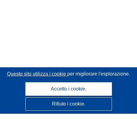
Questo sito utilizza i cookie
per migliorare l'esplorazione.
Accetto i cookie.
Rifiuto i cookie.
CORDIS - Risultati della ricerca dell’UE
Questo sito web è gestito dall'
Ufficio delle pubblicazioni
dell'Unione europea