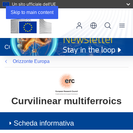
Un sito ufficiale dell’UE
Skip to main content
Menu
(si
apre
CORDIS
in
una
Orizzonte Europa
nuova
finestra)
Curvilinear multiferroics
Scheda informativa