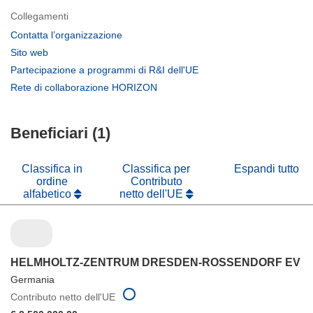
Collegamenti
(si
Contatta l’organizzazione
apre
(si
Sito web
in
apre
(si
Partecipazione a programmi di R&I dell'UE
una
in
apre
(si
Rete di collaborazione HORIZON
nuova
una
in
apre
finestra)
nuova
una
in
finestra)
nuova
Beneficiari (1)
una
finestra)
nuova
finestra)
Classifica in
Classifica per
Espandi tutto
ordine
Contributo
alfabetico
netto dell'UE
HELMHOLTZ-ZENTRUM DRESDEN-ROSSENDORF EV
Germania
Contributo netto dell'UE