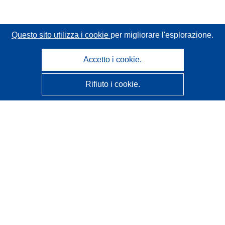
Questo sito utilizza i cookie
per migliorare l'esplorazione.
Accetto i cookie.
Rifiuto i cookie.
CORDIS - Risultati della ricerca dell’UE
Questo sito web è gestito dall'
Ufficio delle pubblicazioni
dell'Unione europea
Accessibilità
Classificazione semi-automatica dei progetti - Informativa
sulla spiegabilità
Contattaci