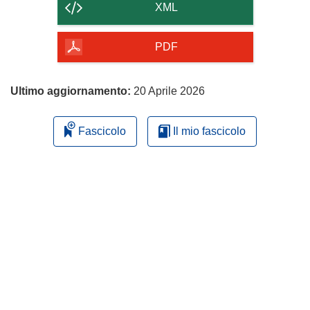
contenuto
XML
della
pagina
PDF
Ultimo aggiornamento:
20 Aprile 2026
Fascicolo
Il mio fascicolo