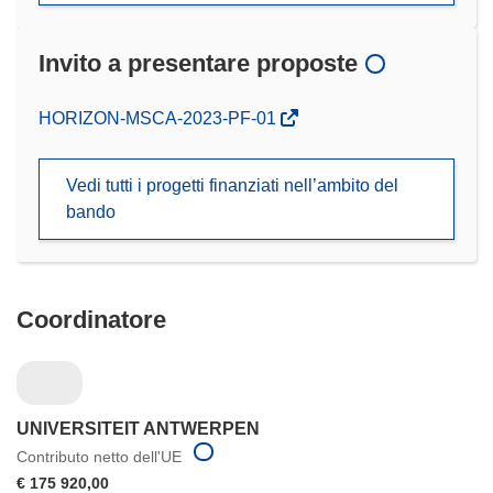
Invito a presentare proposte
(si
HORIZON-MSCA-2023-PF-01
apre
in
Vedi tutti i progetti finanziati nell’ambito del
una
bando
nuova
finestra)
Coordinatore
UNIVERSITEIT ANTWERPEN
Contributo netto dell'UE
€ 175 920,00