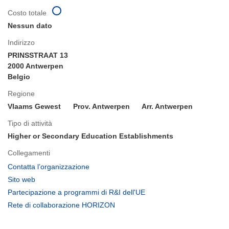
Costo totale
Nessun dato
Indirizzo
PRINSSTRAAT 13
2000 Antwerpen
Belgio
Regione
Vlaams Gewest
Prov. Antwerpen
Arr. Antwerpen
Tipo di attività
Higher or Secondary Education Establishments
Collegamenti
(si
Contatta l’organizzazione
apre
(si
Sito web
in
apre
(si
Partecipazione a programmi di R&I dell'UE
una
in
apre
(si
Rete di collaborazione HORIZON
nuova
una
in
apre
finestra)
nuova
una
in