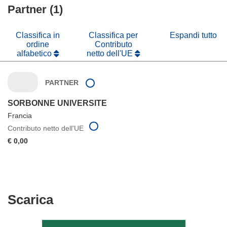
finestra)
nuova
Partner (1)
una
finestra)
nuova
finestra)
Classifica in
Classifica per
Espandi tutto
ordine
Contributo
alfabetico
netto dell'UE
PARTNER
SORBONNE UNIVERSITE
Francia
Contributo netto dell'UE
€ 0,00
Scarica
Scarica
il