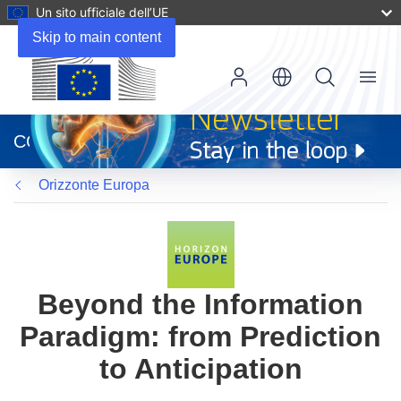
Un sito ufficiale dell’UE
Skip to main content
Menu
(si
apre
CORDIS
in
una
Orizzonte Europa
nuova
finestra)
Beyond the Information
Paradigm: from Prediction
to Anticipation