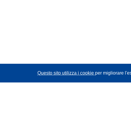
Questo sito utilizza i cookie
per migliorare l'e
CORDIS - Risultati della ricerca dell’UE
Questo sito web è gestito dall'
Ufficio delle
pubblicazioni dell'Unione europea