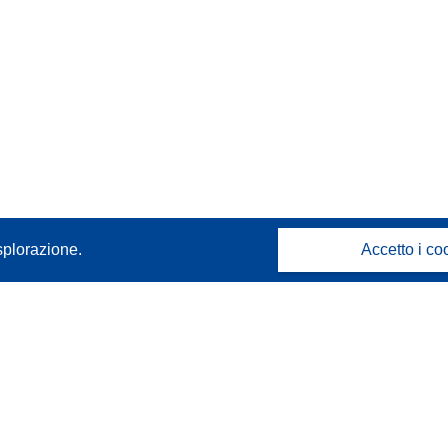
splorazione.
Accetto i co
Contattaci
Contatta il nostro Help Desk
FAQ: domande frequenti
(e relative risposte)