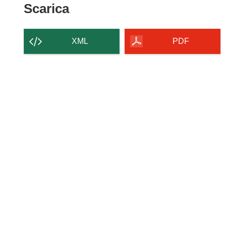
Scarica
Scarica
il
contenuto
XML
PDF
della
pagina