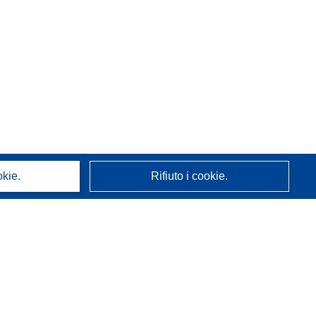
okie.
Rifiuto i cookie.
A proposito di noi
Chi siamo
Servizi CORDIS