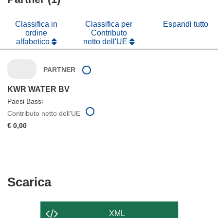
finestra)
nuova
finestra)
Classifica in
Classifica per
Espandi tutto
ordine
Contributo
alfabetico
netto dell'UE
PARTNER
KWR WATER BV
Paesi Bassi
Contributo netto dell'UE
€ 0,00
Scarica
Scarica
il
contenuto
XML