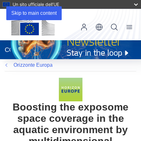
Un sito ufficiale dell’UE
Skip to main content
Menu
(si
apre
CORDIS
in
una
Orizzonte Europa
nuova
finestra)
Boosting the exposome
space coverage in the
aquatic environment by