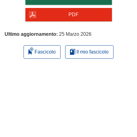
della
pagina
PDF
Ultimo aggiornamento:
25 Marzo 2026
Fascicolo
Il mio fascicolo