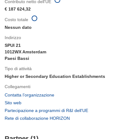
Contributo netto dell'UE
€ 187 624,32
Costo totale
Nessun dato
Indirizzo
SPUI 21
1012WX Amsterdam
Paesi Bassi
Tipo di attività
Higher or Secondary Education Establishments
Collegamenti
(si
Contatta l’organizzazione
apre
(si
Sito web
in
apre
(si
Partecipazione a programmi di R&I dell'UE
una
in
apre
(si
Rete di collaborazione HORIZON
nuova
una
in
apre
finestra)
nuova
una
in
finestra)
nuova
Partner (1)
una