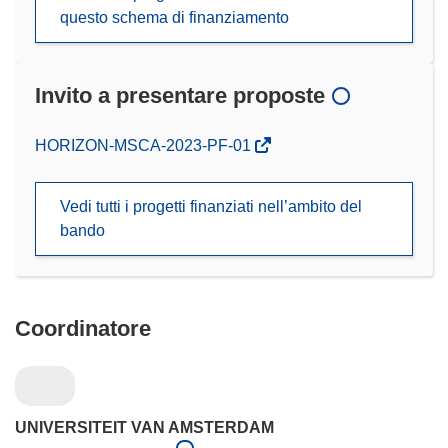
questo schema di finanziamento
Invito a presentare proposte
(si
HORIZON-MSCA-2023-PF-01
apre
in
Vedi tutti i progetti finanziati nell’ambito del
una
bando
nuova
finestra)
Coordinatore
UNIVERSITEIT VAN AMSTERDAM