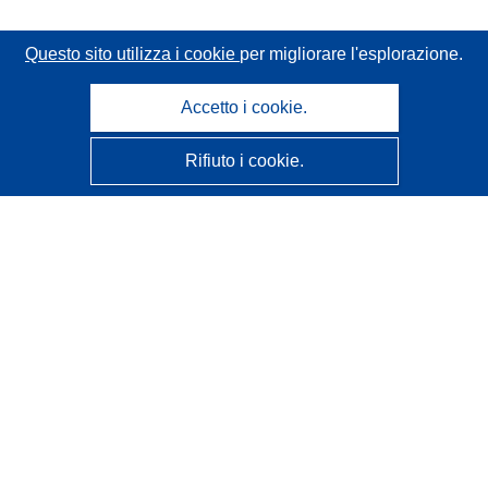
Questo sito utilizza i cookie
per migliorare l'esplorazione.
Accetto i cookie.
Rifiuto i cookie.
CORDIS - Risultati della ricerca dell’UE
Questo sito web è gestito dall'
Ufficio delle pubblicazioni
dell'Unione europea
Accessibilità
Classificazione semi-automatica dei progetti - Informativa
sulla spiegabilità
Contattaci