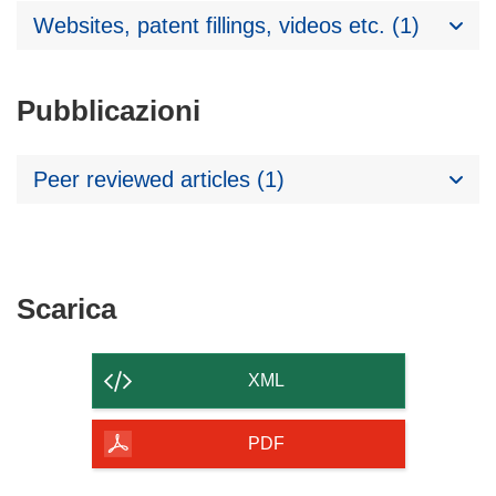
Websites, patent fillings, videos etc. (1)
Pubblicazioni
Peer reviewed articles (1)
Scarica
Scarica
il
contenuto
XML
della
pagina
PDF