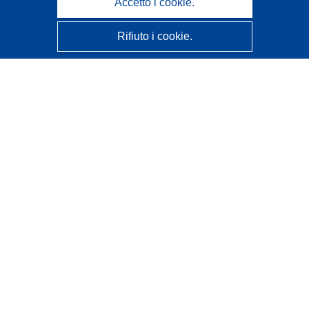
Accetto i cookie.
Rifiuto i cookie.
CORDIS - Risultati della ricerca dell’UE
Questo sito web è gestito dall'
Ufficio delle pubblicazioni
dell'Unione europea
Accessibilità
Classificazione semi-automatica dei progetti - Informativa
sulla spiegabilità
Contattaci
Contatta il nostro Help Desk
FAQ: domande frequenti
(e relative risposte)