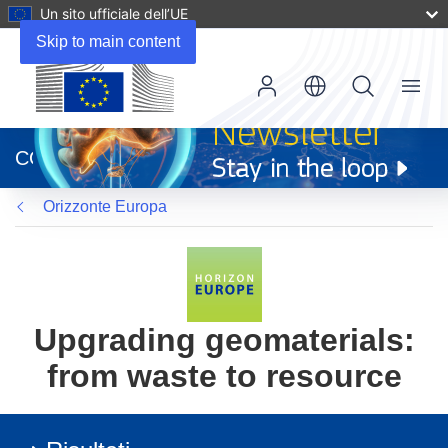
Un sito ufficiale dell’UE
Skip to main content
Menu
(si
apre
CORDIS
in
una
Orizzonte Europa
nuova
finestra)
Upgrading geomaterials:
from waste to resource