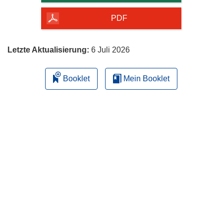
Seite
herunterladen
PDF
Letzte Aktualisierung:
6 Juli 2026
Booklet
Mein Booklet