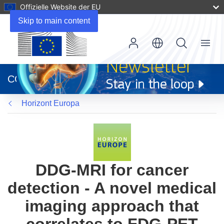
Offizielle Website der EU
Skip to main content
Menu
(öffnet
in
CORDIS
neuem
Fenster)
Horizont Europa
DDG-MRI for cancer
detection - A novel medical
imaging approach that