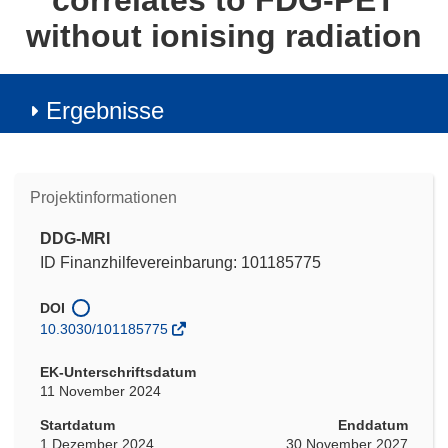
correlates to FDG-PET
without ionising radiation
Ergebnisse
Projektinformationen
DDG-MRI
ID Finanzhilfevereinbarung: 101185775
DOI
10.3030/101185775
EK-Unterschriftsdatum
11 November 2024
Startdatum
Enddatum
1 Dezember 2024
30 November 2027