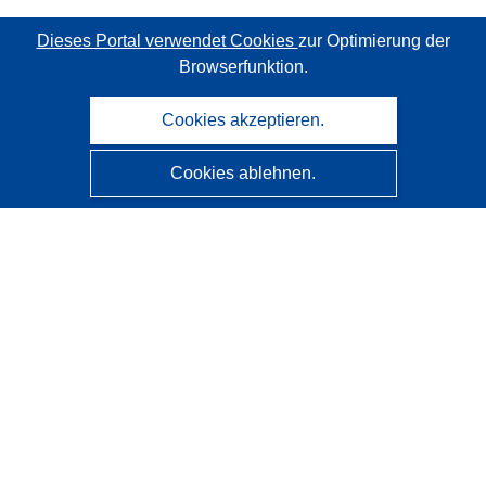
Dieses Portal verwendet Cookies
zur Optimierung der
Browserfunktion.
Cookies akzeptieren.
Cookies ablehnen.
CORDIS - Forschungsergebnisse der EU
Diese Website wird vom
Amt für Veröffentlichungen der
Europäischen Union
verwaltet.
Barrierefreiheit
Halbautomatische Projektklassifizierung - Hinweis zur
Erklärbarkeit
Kontakt