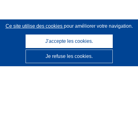
Ce site utilise des cookies
pour améliorer votre navigation.
J'accepte les cookies.
Je refuse les cookies.
CORDIS - Résultats de la recherche de l’UE
Ce site web est géré par l'
Office des publications de
l’Union européenne
Accessibilité
Classification semi-automatique des projets - Avis sur
l’explicabilité