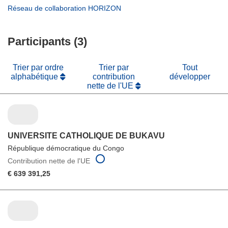
nouvelle
une
dans
(s’ouvre
Réseau de collaboration HORIZON
fenêtre)
nouvelle
une
dans
fenêtre)
nouvelle
une
fenêtre)
Participants (3)
nouvelle
fenêtre)
Trier par ordre
Trier par
Tout
alphabétique
contribution
développer
nette de l'UE
UNIVERSITE CATHOLIQUE DE BUKAVU
République démocratique du Congo
Contribution nette de l'UE
€ 639 391,25