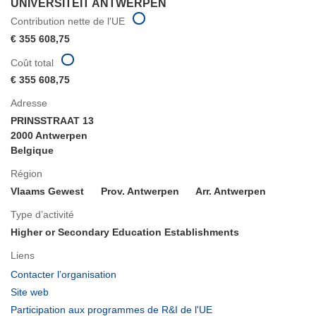
UNIVERSITEIT ANTWERPEN
Contribution nette de l'UE
€ 355 608,75
Coût total
€ 355 608,75
Adresse
PRINSSTRAAT 13
2000 Antwerpen
Belgique
Région
Vlaams Gewest
Prov. Antwerpen
Arr. Antwerpen
Type d’activité
Higher or Secondary Education Establishments
Liens
(s’ouvre
Contacter l’organisation
dans
(s’ouvre
Site web
une
dans
(s’ouvre
Participation aux programmes de R&I de l'UE