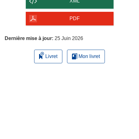
XML
de
la
PDF
page
Dernière mise à jour:
25 Juin 2026
Livret
Mon livret