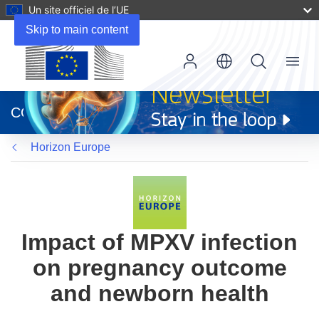
Un site officiel de l’UE
Skip to main content
Menu
(s’ouvre
dans
CORDIS
une
nouvelle
Horizon Europe
fenêtre)
Impact of MPXV infection
on pregnancy outcome
and newborn health