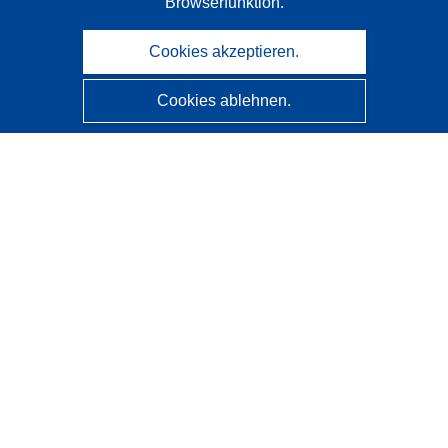
Browserfunktion.
Cookies akzeptieren.
Cookies ablehnen.
CORDIS - Forschungsergebnisse der EU
Diese Website wird vom
Amt für Veröffentlichungen der
Europäischen Union
verwaltet.
Barrierefreiheit
Halbautomatische Projektklassifizierung - Hinweis zur
Erklärbarkeit
Kontakt
Wenden Sie sich an das Help Desk