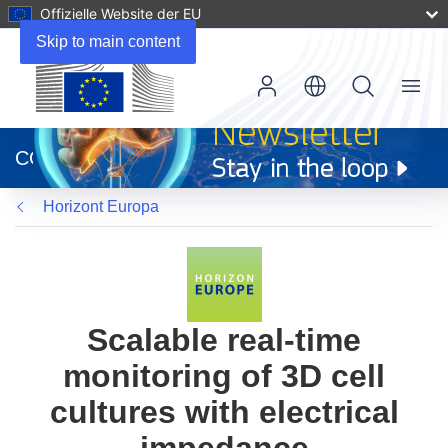
Offizielle Website der EU
Skip to main content
Menu
(öffnet
in
CORDIS
neuem
Fenster)
Horizont Europa
Scalable real-time
monitoring of 3D cell
cultures with electrical