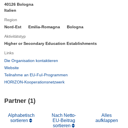
40126 Bologna
Italien
Region
Nord-Est
Emilia-Romagna
Bologna
Aktivitätstyp
Higher or Secondary Education Establishments
Links
(öffnet
Die Organisation kontaktieren
in
(öffnet
Website
neuem
in
(öffnet
Teilnahme an EU-FuI-Programmen
Fenster)
neuem
in
(öffnet
HORIZON-Kooperationsnetzwerk
Fenster)
neuem
in
Fenster)
neuem
Partner (1)
Fenster)
Alphabetisch
Nach Netto-
Alles
sortieren
EU-Beitrag
aufklappen
sortieren