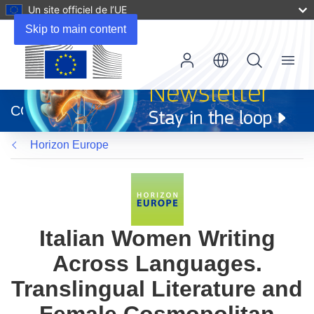
Un site officiel de l’UE
Skip to main content
Menu
(s’ouvre
dans
CORDIS
une
nouvelle
Horizon Europe
fenêtre)
Italian Women Writing
Across Languages.
Translingual Literature and