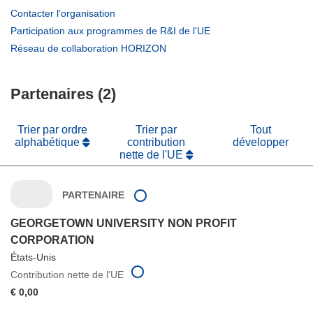
(s’ouvre
Contacter l’organisation
dans
(s’ouvre
Participation aux programmes de R&I de l'UE
une
dans
(s’ouvre
Réseau de collaboration HORIZON
nouvelle
une
dans
fenêtre)
nouvelle
une
fenêtre)
Partenaires (2)
nouvelle
fenêtre)
Trier par ordre
Trier par
Tout
alphabétique
contribution
développer
nette de l'UE
PARTENAIRE
GEORGETOWN UNIVERSITY NON PROFIT
CORPORATION
États-Unis
Contribution nette de l'UE
€ 0,00