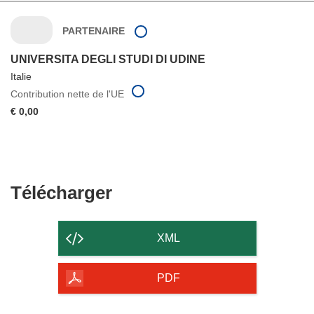
PARTENAIRE
UNIVERSITA DEGLI STUDI DI UDINE
Italie
Contribution nette de l'UE
€ 0,00
Télécharger
Télécharger
le
contenu
XML
de
la
PDF
page