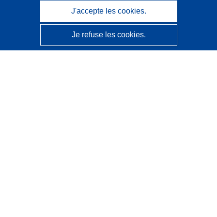
J'accepte les cookies.
Je refuse les cookies.
CORDIS - Résultats de la recherche de l’UE
Ce site web est géré par l'
Office des publications de
l’Union européenne
Accessibilité
Classification semi-automatique des projets - Avis sur
l’explicabilité
Contactez nous
Contacter notre Help Desk
Foire aux questions
(et leurs réponses)