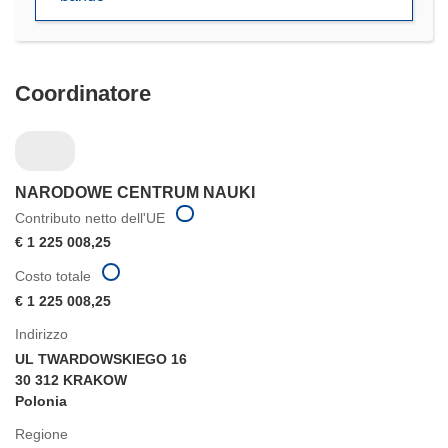
nuova
finestra)
Coordinatore
NARODOWE CENTRUM NAUKI
Contributo netto dell'UE
€ 1 225 008,25
Costo totale
€ 1 225 008,25
Indirizzo
UL TWARDOWSKIEGO 16
30 312 KRAKOW
Polonia
Regione