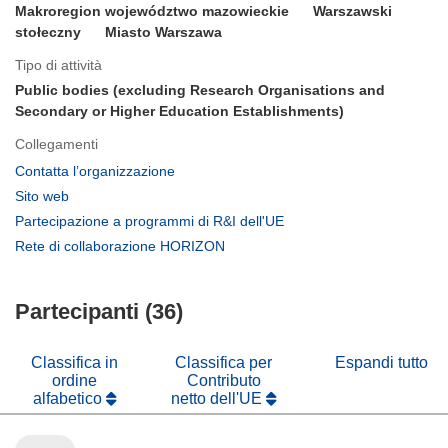
Makroregion województwo mazowieckie
Warszawski
stołeczny
Miasto Warszawa
Tipo di attività
Public bodies (excluding Research Organisations and
Secondary or Higher Education Establishments)
Collegamenti
(si
Contatta l’organizzazione
apre
(si
Sito web
in
apre
(si
Partecipazione a programmi di R&I dell'UE
una
in
apre
(si
Rete di collaborazione HORIZON
nuova
una
in
apre
finestra)
nuova
una
in
finestra)
nuova
Partecipanti (36)
una
finestra)
nuova
finestra)
Classifica in
Classifica per
Espandi tutto
ordine
Contributo
alfabetico
netto dell'UE