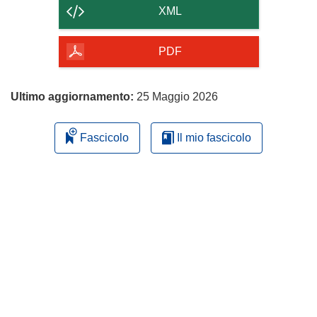
contenuto
XML
della
pagina
PDF
Ultimo aggiornamento:
25 Maggio 2026
Fascicolo
Il mio fascicolo