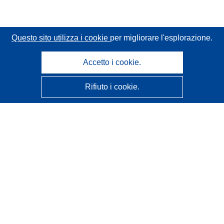
Questo sito utilizza i cookie
per migliorare l'esplorazione.
Accetto i cookie.
Rifiuto i cookie.
CORDIS - Risultati della ricerca dell’UE
Questo sito web è gestito dall'
Ufficio delle pubblicazioni
dell'Unione europea
Accessibilità
Classificazione semi-automatica dei progetti - Informativa
sulla spiegabilità