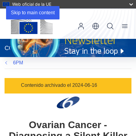
Web oficial de la UE
Skip to main content
Menu
(se
abrirá
CORDIS
en
una
6PM
nueva
ventana)
Contenido archivado el 2024-06-16
Ovarian Cancer -
Diagnosing a Silent Killer