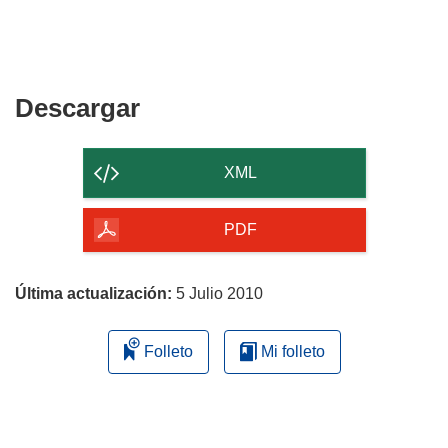
Descargar
Descargar
el
contenido
XML
de
la
PDF
página
Última actualización:
5 Julio 2010
Folleto
Mi folleto