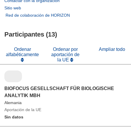
(se
Contactar con la organización
abrirá
(se
Sitio web
en
abrirá
(se
Red de colaboración de HORIZON
una
en
abrirá
nueva
una
en
ventana)
nueva
Participantes (13)
una
ventana)
nueva
ventana)
Ordenar
Ordenar por
Ampliar todo
alfabéticamente
aportación de
la UE
BIOFOCUS GESELLSCHAFT FÜR BIOLOGISCHE
ANALYTIK MBH
Alemania
Aportación de la UE
Sin datos