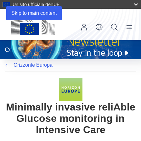
Un sito ufficiale dell’UE
Skip to main content
Menu
(si
apre
CORDIS
in
una
Orizzonte Europa
nuova
finestra)
Minimally invasive reliAble
Glucose monitoring in
Intensive Care