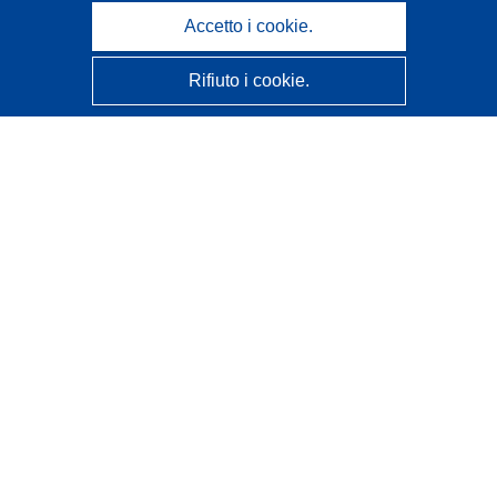
Accetto i cookie.
Rifiuto i cookie.
CORDIS - Risultati della ricerca dell’UE
Questo sito web è gestito dall'
Ufficio delle pubblicazioni
dell'Unione europea
Accessibilità
Classificazione semi-automatica dei progetti - Informativa
sulla spiegabilità
Contattaci
Contatta il nostro Help Desk
FAQ: domande frequenti
(e relative risposte)