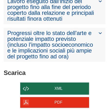
Lavoro eseguito dall’inizio del
progetto fino alla fine del periodo
coperto dalla relazione e principali
risultati finora ottenuti
Progressi oltre lo stato dell’arte e
potenziale impatto previsto
(incluso l’impatto socioeconomico
e le implicazioni sociali più ampie
del progetto fino ad ora)
Scarica
Scarica
il
contenuto
XML
della
pagina
PDF